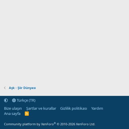
Aşk - Şiir Dünyası
Türkçe (TR)
Bize ulaşın
Şartlar ve kurallar
Gizlilik politikası
Yardım
Ana sayfa
R
S
S
®
Community platform by XenForo
© 2010-2026 XenForo Ltd.