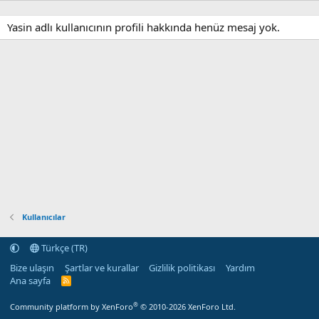
Yasin adlı kullanıcının profili hakkında henüz mesaj yok.
Kullanıcılar
Türkçe (TR)
Bize ulaşın
Şartlar ve kurallar
Gizlilik politikası
Yardım
Ana sayfa
R
S
S
®
Community platform by XenForo
© 2010-2026 XenForo Ltd.