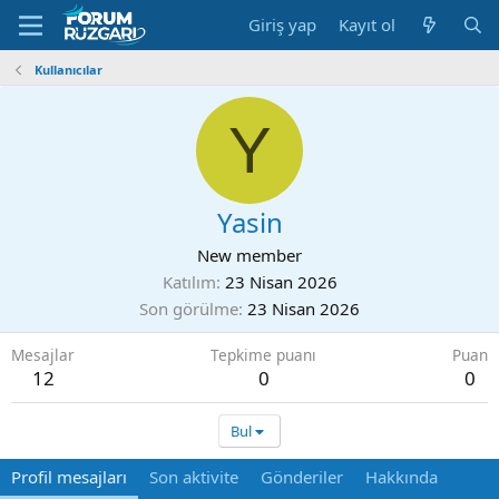
Giriş yap
Kayıt ol
Kullanıcılar
Y
Yasin
New member
Katılım
23 Nisan 2026
Son görülme
23 Nisan 2026
Mesajlar
Tepkime puanı
Puan
12
0
0
Bul
Profil mesajları
Son aktivite
Gönderiler
Hakkında