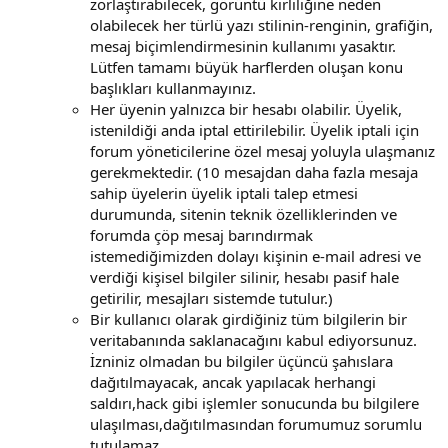
zorlaştırabilecek, görüntü kirliliğine neden
olabilecek her türlü yazı stilinin-renginin, grafiğin,
mesaj biçimlendirmesinin kullanımı yasaktır.
Lütfen tamamı büyük harflerden oluşan konu
başlıkları kullanmayınız.
Her üyenin yalnızca bir hesabı olabilir. Üyelik,
istenildiği anda iptal ettirilebilir. Üyelik iptali için
forum yöneticilerine özel mesaj yoluyla ulaşmanız
gerekmektedir. (10 mesajdan daha fazla mesaja
sahip üyelerin üyelik iptali talep etmesi
durumunda, sitenin teknik özelliklerinden ve
forumda çöp mesaj barındırmak
istemediğimizden dolayı kişinin e-mail adresi ve
verdiği kişisel bilgiler silinir, hesabı pasif hale
getirilir, mesajları sistemde tutulur.)
Bir kullanıcı olarak girdiğiniz tüm bilgilerin bir
veritabanında saklanacağını kabul ediyorsunuz.
İzniniz olmadan bu bilgiler üçüncü şahıslara
dağıtılmayacak, ancak yapılacak herhangi
saldırı,hack gibi işlemler sonucunda bu bilgilere
ulaşılması,dağıtılmasından forumumuz sorumlu
tutulamaz.