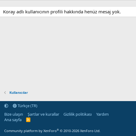
Koray adlı kullanıcının profili hakkında henüz mesaj yok.
Kullanıcılar
Türkçe (TR)
Bize ulaşın
Şartlar ve kurallar
Gizlilik politikası
Yardım
Ana sayfa
R
S
S
®
Community platform by XenForo
© 2010-2026 XenForo Ltd.