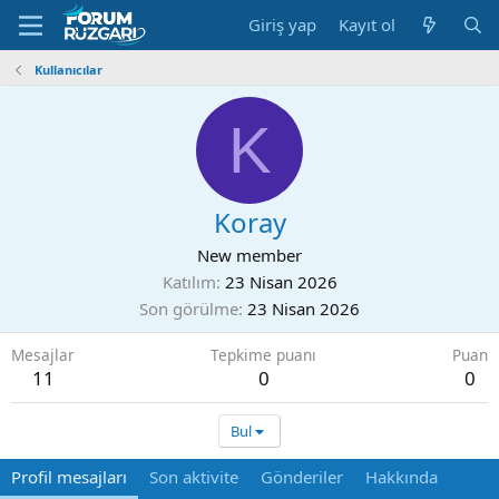
Giriş yap
Kayıt ol
Kullanıcılar
K
Koray
New member
Katılım
23 Nisan 2026
Son görülme
23 Nisan 2026
Mesajlar
Tepkime puanı
Puan
11
0
0
Bul
Profil mesajları
Son aktivite
Gönderiler
Hakkında