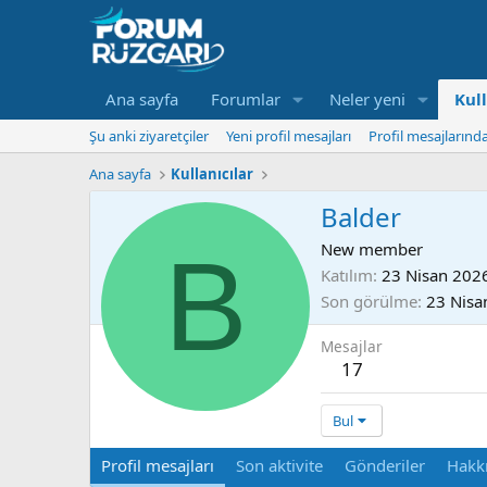
Ana sayfa
Forumlar
Neler yeni
Kull
Şu anki ziyaretçiler
Yeni profil mesajları
Profil mesajlarınd
Ana sayfa
Kullanıcılar
Balder
B
New member
Katılım
23 Nisan 202
Son görülme
23 Nisa
Mesajlar
17
Bul
Profil mesajları
Son aktivite
Gönderiler
Hakk