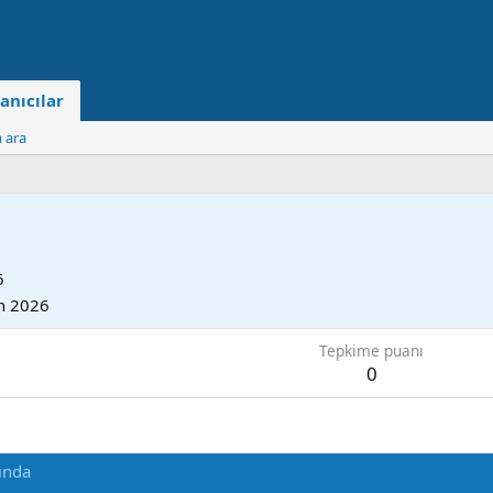
anıcılar
a ara
6
n 2026
Tepkime puanı
0
ında