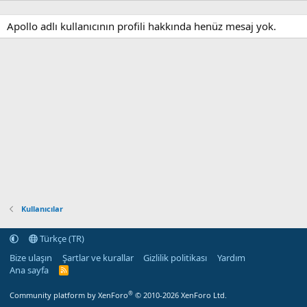
Apollo adlı kullanıcının profili hakkında henüz mesaj yok.
Kullanıcılar
Türkçe (TR)
Bize ulaşın
Şartlar ve kurallar
Gizlilik politikası
Yardım
Ana sayfa
R
S
S
®
Community platform by XenForo
© 2010-2026 XenForo Ltd.