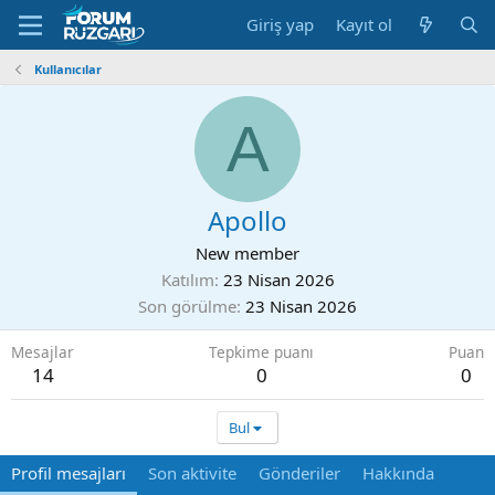
Giriş yap
Kayıt ol
Kullanıcılar
A
Apollo
New member
Katılım
23 Nisan 2026
Son görülme
23 Nisan 2026
Mesajlar
Tepkime puanı
Puan
14
0
0
Bul
Profil mesajları
Son aktivite
Gönderiler
Hakkında