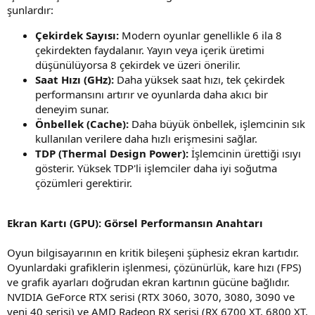
şunlardır:
Çekirdek Sayısı:
Modern oyunlar genellikle 6 ila 8
çekirdekten faydalanır. Yayın veya içerik üretimi
düşünülüyorsa 8 çekirdek ve üzeri önerilir.
Saat Hızı (GHz):
Daha yüksek saat hızı, tek çekirdek
performansını artırır ve oyunlarda daha akıcı bir
deneyim sunar.
Önbellek (Cache):
Daha büyük önbellek, işlemcinin sık
kullanılan verilere daha hızlı erişmesini sağlar.
TDP (Thermal Design Power):
İşlemcinin ürettiği ısıyı
gösterir. Yüksek TDP'li işlemciler daha iyi soğutma
çözümleri gerektirir.
Ekran Kartı (GPU): Görsel Performansın Anahtarı
Oyun bilgisayarının en kritik bileşeni şüphesiz ekran kartıdır.
Oyunlardaki grafiklerin işlenmesi, çözünürlük, kare hızı (FPS)
ve grafik ayarları doğrudan ekran kartının gücüne bağlıdır.
NVIDIA GeForce RTX serisi (RTX 3060, 3070, 3080, 3090 ve
yeni 40 serisi) ve AMD Radeon RX serisi (RX 6700 XT, 6800 XT,