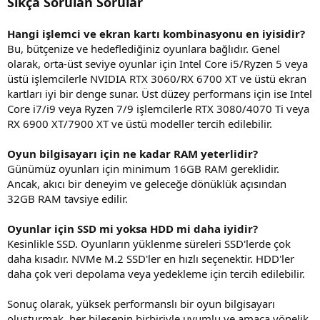
Sıkça Sorulan Sorular
Hangi işlemci ve ekran kartı kombinasyonu en iyisidir?
Bu, bütçenize ve hedeflediğiniz oyunlara bağlıdır. Genel
olarak, orta-üst seviye oyunlar için Intel Core i5/Ryzen 5 veya
üstü işlemcilerle NVIDIA RTX 3060/RX 6700 XT ve üstü ekran
kartları iyi bir denge sunar. Üst düzey performans için ise Intel
Core i7/i9 veya Ryzen 7/9 işlemcilerle RTX 3080/4070 Ti veya
RX 6900 XT/7900 XT ve üstü modeller tercih edilebilir.
Oyun bilgisayarı için ne kadar RAM yeterlidir?
Günümüz oyunları için minimum 16GB RAM gereklidir.
Ancak, akıcı bir deneyim ve geleceğe dönüklük açısından
32GB RAM tavsiye edilir.
Oyunlar için SSD mi yoksa HDD mi daha iyidir?
Kesinlikle SSD. Oyunların yüklenme süreleri SSD'lerde çok
daha kısadır. NVMe M.2 SSD'ler en hızlı seçenektir. HDD'ler
daha çok veri depolama veya yedekleme için tercih edilebilir.
Sonuç olarak, yüksek performanslı bir oyun bilgisayarı
oluşturmak, her bileşenin birbiriyle uyumlu ve amaca yönelik