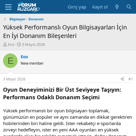
Giriş yap
Kayıt ol
Bilgisayar - Donanım
Yüksek Performanslı Oyun Bilgisayarları İçin
En İyi Donanım Bileşenleri
K
B
Eos
3 Mayıs 2026
o
a
n
ş
Eos
E
u
l
New member
y
a
u
n
B
g
3 Mayıs 2026
#1
a
ı
ş
ç
Oyun Deneyiminizi Bir Üst Seviyeye Taşıyın:
l
t
Performans Odaklı Donanım Seçimi
a
a
t
r
a
i
Yüksek performanslı bir oyun bilgisayarı toplamak,
n
h
günümüzün en popüler ve aynı zamanda en dikkat gerektiren
i
hobilerinden biri haline geldi. İster rekabetçi e-sporlarda
zirveyi hedefleyin, ister en yeni AAA oyunları en yüksek
ayarlarda akıcı bir şekilde oynamak isteyin, doğru donanım