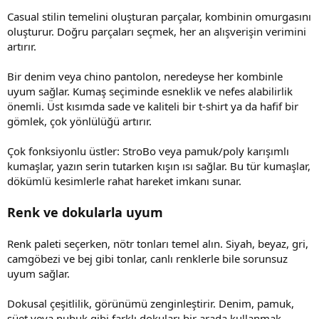
Casual stilin temelini oluşturan parçalar, kombinin omurgasını
oluşturur. Doğru parçaları seçmek, her an alışverişin verimini
artırır.
Bir denim veya chino pantolon, neredeyse her kombinle
uyum sağlar. Kumaş seçiminde esneklik ve nefes alabilirlik
önemli. Üst kısımda sade ve kaliteli bir t-shirt ya da hafif bir
gömlek, çok yönlülüğü artırır.
Çok fonksiyonlu üstler: StroBo veya pamuk/poly karışımlı
kumaşlar, yazın serin tutarken kışın ısı sağlar. Bu tür kumaşlar,
dökümlü kesimlerle rahat hareket imkanı sunar.
Renk ve dokularla uyum
Renk paleti seçerken, nötr tonları temel alın. Siyah, beyaz, gri,
camgöbezi ve bej gibi tonlar, canlı renklerle bile sorunsuz
uyum sağlar.
Dokusal çeşitlilik, görünümü zenginleştirir. Denim, pamuk,
süet veya nubuk gibi farklı dokuları bir arada kullanmak,