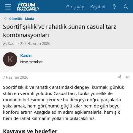
Giriş yap
Kayıt ol
Güzellik - Moda
Sportif şıklık ve rahatlık sunan casual tarz
kombinasyonları
K
B
Kadir
7 Haziran 2026
o
a
n
ş
Kadir
K
u
l
New member
y
a
u
n
B
g
7 Haziran 2026
#1
a
ı
ş
ç
Sportif şıklık ve rahatlık arasındaki dengeyi kurmak, günlük
l
t
stilin en verimli yoludur. Casual tarz, fonksiyonellik ile
a
a
modanın birleşimini içerir ve bu dengeyi doğru parçalarla
t
r
yakalamak, hem görünümü güçlü kılar hem de gün boyu
a
i
konforu artırır. Aşağıda adım adım açıklamalarla, hem şık
n
h
hem de rahat kalmanın yollarını bulacaksınız.
i
Kavrayış ve hedefler