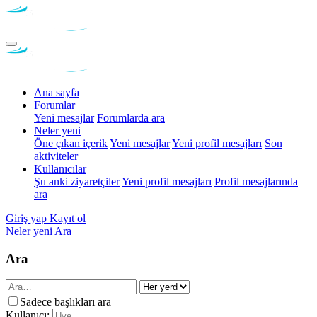
Ana sayfa
Forumlar
Yeni mesajlar
Forumlarda ara
Neler yeni
Öne çıkan içerik
Yeni mesajlar
Yeni profil mesajları
Son
aktiviteler
Kullanıcılar
Şu anki ziyaretçiler
Yeni profil mesajları
Profil mesajlarında
ara
Giriş yap
Kayıt ol
Neler yeni
Ara
Ara
Sadece başlıkları ara
Kullanıcı: