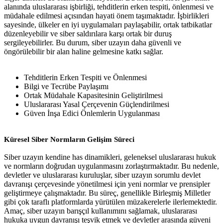
alanında uluslararası işbirliği, tehditlerin erken tespiti, önlenmesi ve
müdahale edilmesi açısından hayati önem taşımaktadır. İşbirlikleri
sayesinde, ülkeler en iyi uygulamaları paylaşabilir, ortak tatbikatlar
düzenleyebilir ve siber saldırılara karşı ortak bir duruş
sergileyebilirler. Bu durum, siber uzayın daha güvenli ve
öngörülebilir bir alan haline gelmesine katkı sağlar.
Tehditlerin Erken Tespiti ve Önlenmesi
Bilgi ve Tecrübe Paylaşımı
Ortak Müdahale Kapasitesinin Geliştirilmesi
Uluslararası Yasal Çerçevenin Güçlendirilmesi
Güven İnşa Edici Önlemlerin Uygulanması
Küresel Siber Normların Gelişim Süreci
Siber uzayın kendine has dinamikleri, geleneksel uluslararası hukuk
ve normların doğrudan uygulanmasını zorlaştırmaktadır. Bu nedenle,
devletler ve uluslararası kuruluşlar, siber uzayın sorumlu devlet
davranışı çerçevesinde yönetilmesi için yeni normlar ve prensipler
geliştirmeye çalışmaktadır. Bu süreç, genellikle Birleşmiş Milletler
gibi çok taraflı platformlarda yürütülen müzakerelerle ilerlemektedir.
Amaç, siber uzayın barışçıl kullanımını sağlamak, uluslararası
hukuka uygun davranışı teşvik etmek ve devletler arasında güveni