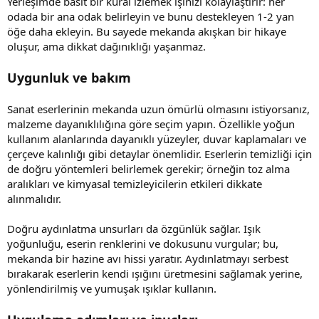
Yerleşimde basit bir kural izlemek işinizi kolaylaştırır: her
odada bir ana odak belirleyin ve bunu destekleyen 1-2 yan
öğe daha ekleyin. Bu sayede mekanda akışkan bir hikaye
oluşur, ama dikkat dağınıklığı yaşanmaz.
Uygunluk ve bakım
Sanat eserlerinin mekanda uzun ömürlü olmasını istiyorsanız,
malzeme dayanıklılığına göre seçim yapın. Özellikle yoğun
kullanım alanlarında dayanıklı yüzeyler, duvar kaplamaları ve
çerçeve kalınlığı gibi detaylar önemlidir. Eserlerin temizliği için
de doğru yöntemleri belirlemek gerekir; örneğin toz alma
aralıkları ve kimyasal temizleyicilerin etkileri dikkate
alınmalıdır.
Doğru aydınlatma unsurları da özgünlük sağlar. Işık
yoğunluğu, eserin renklerini ve dokusunu vurgular; bu,
mekanda bir hazine avı hissi yaratır. Aydınlatmayı serbest
bırakarak eserlerin kendi ışığını üretmesini sağlamak yerine,
yönlendirilmiş ve yumuşak ışıklar kullanın.