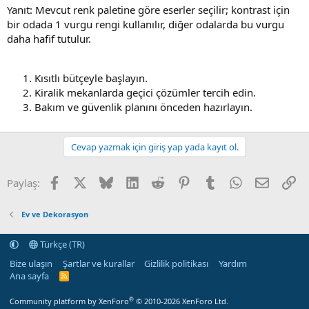
Yanıt: Mevcut renk paletine göre eserler seçilir; kontrast için
bir odada 1 vurgu rengi kullanılır, diğer odalarda bu vurgu
daha hafif tutulur.
Kısıtlı bütçeyle başlayın.
Kiralik mekanlarda geçici çözümler tercih edin.
Bakım ve güvenlik planını önceden hazırlayın.
Cevap yazmak için giriş yap yada kayıt ol.
Facebook
X (Twitter)
Bluesky
LinkedIn
Reddit
Pinterest
Tumblr
WhatsApp
E-posta
Li
Paylaş:
Ev ve Dekorasyon
Türkçe (TR)
Bize ulaşın
Şartlar ve kurallar
Gizlilik politikası
Yardım
Ana sayfa
R
S
S
®
Community platform by XenForo
© 2010-2026 XenForo Ltd.