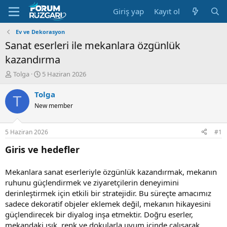
Giriş yap
Kayıt ol
Ev ve Dekorasyon
Sanat eserleri ile mekanlara özgünlük
kazandırma
K
B
Tolga
5 Haziran 2026
o
a
n
ş
Tolga
T
u
l
New member
y
a
u
n
B
g
5 Haziran 2026
#1
a
ı
ş
ç
Giris ve hedefler
l
t
a
a
Mekanlara sanat eserleriyle özgünlük kazandırmak, mekanın
t
r
ruhunu güçlendirmek ve ziyaretçilerin deneyimini
a
i
n
h
derinleştirmek için etkili bir stratejidir. Bu süreçte amacımız
i
sadece dekoratif objeler eklemek değil, mekanın hikayesini
güçlendirecek bir diyalog inşa etmektir. Doğru eserler,
mekandaki ışık, renk ve dokularla uyum içinde çalışarak