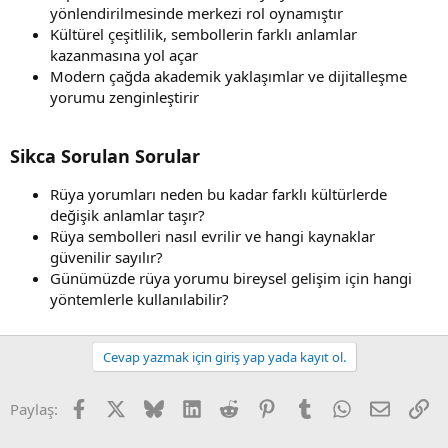
yönlendirilmesinde merkezi rol oynamıştır
Kültürel çeşitlilik, sembollerin farklı anlamlar
kazanmasına yol açar
Modern çağda akademik yaklaşımlar ve dijitalleşme
yorumu zenginleştirir
Sikca Sorulan Sorular
Rüya yorumları neden bu kadar farklı kültürlerde
değişik anlamlar taşır?
Rüya sembolleri nasıl evrilir ve hangi kaynaklar
güvenilir sayılır?
Günümüzde rüya yorumu bireysel gelişim için hangi
yöntemlerle kullanılabilir?
Cevap yazmak için giriş yap yada kayıt ol.
Facebook
X (Twitter)
Bluesky
LinkedIn
Reddit
Pinterest
Tumblr
WhatsApp
E-posta
Li
Paylaş: