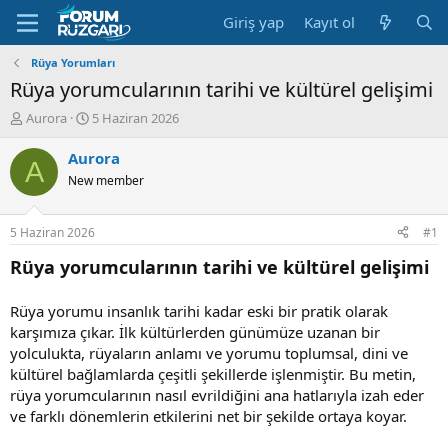
Giriş yap
Kayıt ol
Rüya Yorumları
Rüya yorumcularının tarihi ve kültürel gelişimi
K
B
Aurora
5 Haziran 2026
o
a
n
ş
Aurora
A
u
l
New member
y
a
u
n
B
g
5 Haziran 2026
#1
a
ı
ş
ç
Rüya yorumcularının tarihi ve kültürel gelişimi
l
t
a
a
Rüya yorumu insanlık tarihi kadar eski bir pratik olarak
t
r
karşımıza çıkar. İlk kültürlerden günümüze uzanan bir
a
i
n
h
yolculukta, rüyaların anlamı ve yorumu toplumsal, dini ve
i
kültürel bağlamlarda çeşitli şekillerde işlenmiştir. Bu metin,
rüya yorumcularının nasıl evrildiğini ana hatlarıyla izah eder
ve farklı dönemlerin etkilerini net bir şekilde ortaya koyar.