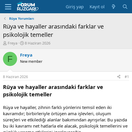
Giriş yap
Kayıt ol
Rüya Yorumları
Rüya ve hayaller arasındaki farklar ve
psikolojik temeller
K
B
Freya
8 Haziran 2026
o
a
n
ş
Freya
F
u
l
New member
y
a
u
n
B
g
8 Haziran 2026
#1
a
ı
ş
ç
Rüya ve hayaller arasındaki farklar ve
l
t
psikolojik temeller
a
a
t
r
a
i
Rüya ve hayaller, zihnin farklı yönlerini temsil eden iki
n
h
kavramdır; birbirleriyle örtüşen ama işlevleri, oluşum
i
süreçleri ve etkilediği alanlar bakımından ayrışırlar. Bu yazıda
bu iki kavramı net hatlarla ele alacak, psikolojik temellerini ve
günlük yaşama etkilerini inceleyeceğiz.