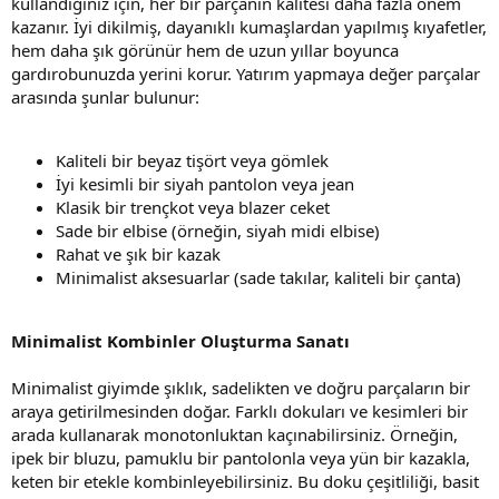
kullandığınız için, her bir parçanın kalitesi daha fazla önem
kazanır. İyi dikilmiş, dayanıklı kumaşlardan yapılmış kıyafetler,
hem daha şık görünür hem de uzun yıllar boyunca
gardırobunuzda yerini korur. Yatırım yapmaya değer parçalar
arasında şunlar bulunur:
Kaliteli bir beyaz tişört veya gömlek
İyi kesimli bir siyah pantolon veya jean
Klasik bir trençkot veya blazer ceket
Sade bir elbise (örneğin, siyah midi elbise)
Rahat ve şık bir kazak
Minimalist aksesuarlar (sade takılar, kaliteli bir çanta)
Minimalist Kombinler Oluşturma Sanatı
Minimalist giyimde şıklık, sadelikten ve doğru parçaların bir
araya getirilmesinden doğar. Farklı dokuları ve kesimleri bir
arada kullanarak monotonluktan kaçınabilirsiniz. Örneğin,
ipek bir bluzu, pamuklu bir pantolonla veya yün bir kazakla,
keten bir etekle kombinleyebilirsiniz. Bu doku çeşitliliği, basit