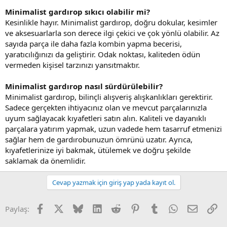
Minimalist gardırop sıkıcı olabilir mi?
Kesinlikle hayır. Minimalist gardırop, doğru dokular, kesimler
ve aksesuarlarla son derece ilgi çekici ve çok yönlü olabilir. Az
sayıda parça ile daha fazla kombin yapma becerisi,
yaratıcılığınızı da geliştirir. Odak noktası, kaliteden ödün
vermeden kişisel tarzınızı yansıtmaktır.
Minimalist gardırop nasıl sürdürülebilir?
Minimalist gardırop, bilinçli alışveriş alışkanlıkları gerektirir.
Sadece gerçekten ihtiyacınız olan ve mevcut parçalarınızla
uyum sağlayacak kıyafetleri satın alın. Kaliteli ve dayanıklı
parçalara yatırım yapmak, uzun vadede hem tasarruf etmenizi
sağlar hem de gardırobunuzun ömrünü uzatır. Ayrıca,
kıyafetlerinize iyi bakmak, ütülemek ve doğru şekilde
saklamak da önemlidir.
Cevap yazmak için giriş yap yada kayıt ol.
Facebook
X (Twitter)
Bluesky
LinkedIn
Reddit
Pinterest
Tumblr
WhatsApp
E-posta
Li
Paylaş: