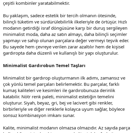
çeşitli kombinler yaratabilmektir.
Bu yaklaşım, sadece estetik bir tercih olmanın ötesinde,
bilinçli tüketim ve sürdürülebilirlik ilkeleriyle de örtüşür. Hızlı
modanın getirdiği israf döngüsüne karşı bir duruş sergileyen
minimalist moda, daha az satın almayı, daha bilinçli seçimler
yapmayı ve sahip olunan parçalara değer vermeyi teşvik eder.
Bu sayede hem çevreye verilen zarar azaltılır hem de kişisel
gardıropta daha düzenli ve kullanışlı bir yapı oluşturulur.
Minimalist Gardırobun Temel Taşları
Minimalist bir gardırop oluşturmanın ilk adımı, zamansız ve
çok yönlü temel parçaları belirlemektir. Bu parçalar, farklı
kumaş kaliteleri ve kesimleri ile gardırobunuza derinlik
katabilir. Nötr renk paleti, minimalist estetiğin temelini
oluşturur. Siyah, beyaz, gri, bej ve lacivert gibi renkler,
birbirleriyle ve diğer renklerle kolayca uyum sağlar, böylece
sonsuz kombinasyon imkanı sunar.
Kalite, minimalist modanın olmazsa olmazıdır. Az sayıda parça