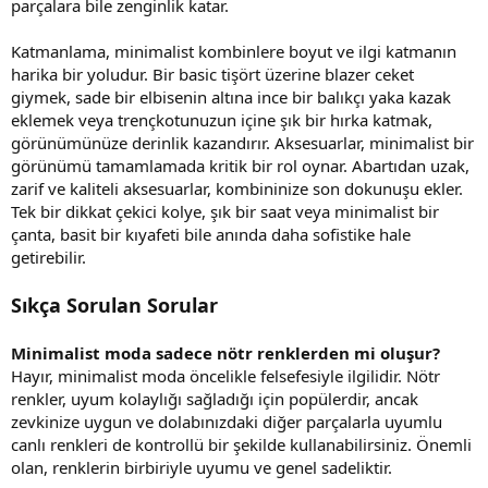
parçalara bile zenginlik katar.
Katmanlama, minimalist kombinlere boyut ve ilgi katmanın
harika bir yoludur. Bir basic tişört üzerine blazer ceket
giymek, sade bir elbisenin altına ince bir balıkçı yaka kazak
eklemek veya trençkotunuzun içine şık bir hırka katmak,
görünümünüze derinlik kazandırır. Aksesuarlar, minimalist bir
görünümü tamamlamada kritik bir rol oynar. Abartıdan uzak,
zarif ve kaliteli aksesuarlar, kombininize son dokunuşu ekler.
Tek bir dikkat çekici kolye, şık bir saat veya minimalist bir
çanta, basit bir kıyafeti bile anında daha sofistike hale
getirebilir.
Sıkça Sorulan Sorular
Minimalist moda sadece nötr renklerden mi oluşur?
Hayır, minimalist moda öncelikle felsefesiyle ilgilidir. Nötr
renkler, uyum kolaylığı sağladığı için popülerdir, ancak
zevkinize uygun ve dolabınızdaki diğer parçalarla uyumlu
canlı renkleri de kontrollü bir şekilde kullanabilirsiniz. Önemli
olan, renklerin birbiriyle uyumu ve genel sadeliktir.