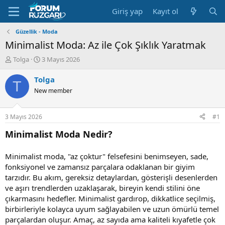
Giriş yap
Kayıt ol
Güzellik - Moda
Minimalist Moda: Az ile Çok Şıklık Yaratmak
K
B
Tolga
3 Mayıs 2026
o
a
n
ş
Tolga
T
u
l
New member
y
a
u
n
B
g
3 Mayıs 2026
#1
a
ı
ş
ç
Minimalist Moda Nedir?
l
t
a
a
Minimalist moda, "az çoktur" felsefesini benimseyen, sade,
t
r
fonksiyonel ve zamansız parçalara odaklanan bir giyim
a
i
n
h
tarzıdır. Bu akım, gereksiz detaylardan, gösterişli desenlerden
i
ve aşırı trendlerden uzaklaşarak, bireyin kendi stilini öne
çıkarmasını hedefler. Minimalist gardırop, dikkatlice seçilmiş,
birbirleriyle kolayca uyum sağlayabilen ve uzun ömürlü temel
parçalardan oluşur. Amaç, az sayıda ama kaliteli kıyafetle çok