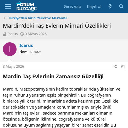
Giriş yap
Kayıt ol
Türkiye'den Tarihi Yerler ve Mekanlar
Mardin'deki Taş Evlerin Mimari Özellikleri
K
B
Icarus
3 Mayıs 2026
o
a
n
ş
Icarus
I
u
l
New member
y
a
u
n
B
g
3 Mayıs 2026
#1
a
ı
ş
ç
Mardin Taş Evlerinin Zamansız Güzelliği
l
t
a
a
Mardin, Mezopotamya'nın kadim topraklarında yükselen ve
t
r
taşın ruhunu yansıtan eşsiz bir şehirdir. Bu coğrafyanın
a
i
n
h
binlerce yıllık tarihi, mimarisine adeta kazınmıştır. Özellikle
i
dar sokakları ve yamaçlara konumlanmış evleriyle ünlü
Mardin'in taş evleri, sadece barınma mekanları olmanın
ötesinde, bölgenin iklimine, coğrafyasına ve kültürel
dokusuna uyum sağlamış yaşayan birer sanat eseridir. Bu