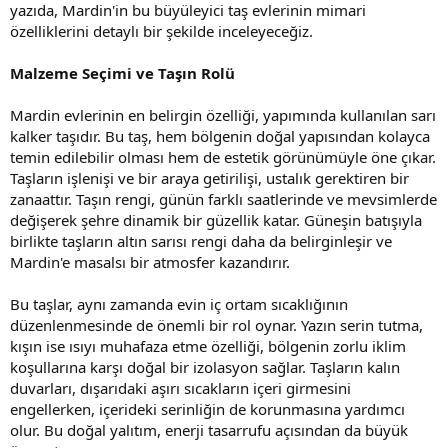
yazıda, Mardin'in bu büyüleyici taş evlerinin mimari
özelliklerini detaylı bir şekilde inceleyeceğiz.
Malzeme Seçimi ve Taşın Rolü
Mardin evlerinin en belirgin özelliği, yapımında kullanılan sarı
kalker taşıdır. Bu taş, hem bölgenin doğal yapısından kolayca
temin edilebilir olması hem de estetik görünümüyle öne çıkar.
Taşların işlenişi ve bir araya getirilişi, ustalık gerektiren bir
zanaattır. Taşın rengi, günün farklı saatlerinde ve mevsimlerde
değişerek şehre dinamik bir güzellik katar. Güneşin batışıyla
birlikte taşların altın sarısı rengi daha da belirginleşir ve
Mardin'e masalsı bir atmosfer kazandırır.
Bu taşlar, aynı zamanda evin iç ortam sıcaklığının
düzenlenmesinde de önemli bir rol oynar. Yazın serin tutma,
kışın ise ısıyı muhafaza etme özelliği, bölgenin zorlu iklim
koşullarına karşı doğal bir izolasyon sağlar. Taşların kalın
duvarları, dışarıdaki aşırı sıcakların içeri girmesini
engellerken, içerideki serinliğin de korunmasına yardımcı
olur. Bu doğal yalıtım, enerji tasarrufu açısından da büyük