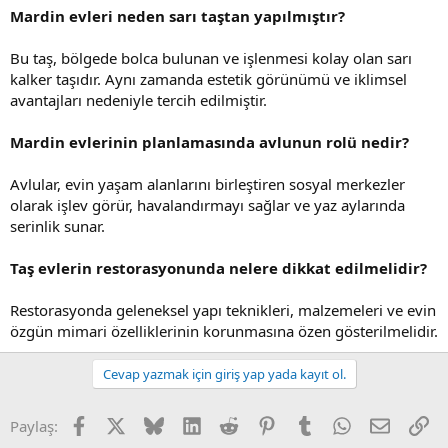
Mardin evleri neden sarı taştan yapılmıştır?
Bu taş, bölgede bolca bulunan ve işlenmesi kolay olan sarı
kalker taşıdır. Aynı zamanda estetik görünümü ve iklimsel
avantajları nedeniyle tercih edilmiştir.
Mardin evlerinin planlamasında avlunun rolü nedir?
Avlular, evin yaşam alanlarını birleştiren sosyal merkezler
olarak işlev görür, havalandırmayı sağlar ve yaz aylarında
serinlik sunar.
Taş evlerin restorasyonunda nelere dikkat edilmelidir?
Restorasyonda geleneksel yapı teknikleri, malzemeleri ve evin
özgün mimari özelliklerinin korunmasına özen gösterilmelidir.
Cevap yazmak için giriş yap yada kayıt ol.
Facebook
X (Twitter)
Bluesky
LinkedIn
Reddit
Pinterest
Tumblr
WhatsApp
E-posta
Li
Paylaş: