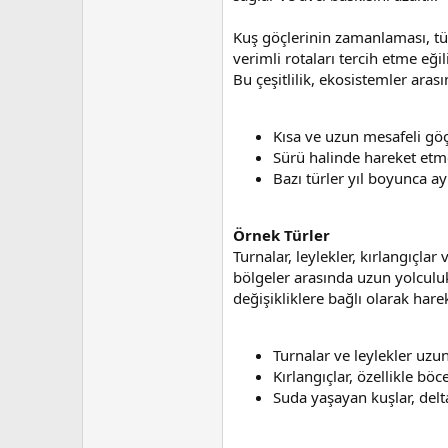
n
h
i
Kuş göçlerinin zamanlaması, tür
verimli rotaları tercih etme eğil
Bu çeşitlilik, ekosistemler arası
Kısa ve uzun mesafeli göç
Sürü halinde hareket etmek
Bazı türler yıl boyunca ay
Örnek Türler
Turnalar, leylekler, kırlangıçla
bölgeler arasında uzun yolculuk
değişikliklere bağlı olarak hare
Turnalar ve leylekler uzun
Kırlangıçlar, özellikle b
Suda yaşayan kuşlar, delt