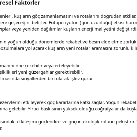
resel Faktörler
esenleri, kuşların göç zamanlamasını ve rotalarını doğrudan etkiler
re geçeceğini belirler. Fotoperiyotun (gün uzunluğu) etkisi hormon
ıplar veya yeniden dağılımlar kuşların enerji maliyetini değiştirdiğ
ın yoğun olduğu dönemlerde rekabet ve besin elde etme zorlukları 
 bozulmalara yol açarak kuşların yeni rotalar aramasını zorunlu kıla
amanını öne çekebilir veya erteleyebilir.
iklikleri yeni güzergahlar gerektirebilir.
lmasında sinyallerden biri olarak işlev görür.
rezervlerini etkileyerek göç kararlarına katkı sağlar. Yoğun rekabe
a gelebilir. Yırtıcı baskısının yüksek olduğu coğrafyalar da kuşları
ındaki etkileşimi güçlendirir ve göçün ekolojik rolünü pekiştirir. 
r.