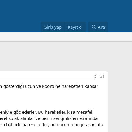
Giriş yap
Kayıt ol
Ara
#1
ın gösterdiği uzun ve koordine hareketleri kapsar.
niyle göç ederler. Bu hareketler, kısa mesafeli
erel sulak alanlar ve besin zenginlikleri etrafında
 sürü halinde hareket eder; bu durum enerji tasarrufu