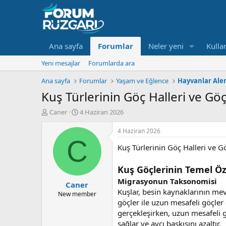
Ana sayfa
Forumlar
Neler yeni
Kullan
Yeni mesajlar
Forumlarda ara
Ana sayfa
Forumlar
Yaşam ve Eğlence
Hayvanlar Ale
Kuş Türlerinin Göç Halleri ve Gö
K
B
Caner
4 Haziran 2026
o
a
n
ş
4 Haziran 2026
u
l
C
Kuş Türlerinin Göç Halleri ve G
y
a
u
n
B
g
Kuş Göçlerinin Temel Öze
a
ı
Migrasyonun Taksonomisi
Caner
ş
ç
Kuşlar, besin kaynaklarının mev
l
t
New member
göçler ile uzun mesafeli göçler 
a
a
t
r
gerçekleşirken, uzun mesafeli gö
a
i
sağlar ve avcı baskısını azaltır.