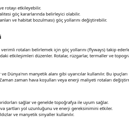
e rotayı etkileyebilir.
alitesi göç kararlarında belirleyici olabilir.
anları ve habitat bozulması) göç yollarını değiştirebilir.
i
 verimli rotaları belirlemek için göç yollarını (flyways) takip ederl
ndaki etkileşimleri düzenler. Rotalar, rüzgarlar, termaller ve topog
 ve Dünya'nın manyetik alanı gibi uyarıcılar kullanılır. Bu ipuçlar
aman zaman hava koşulları veya enerji maliyeti rotaları değiştir
oridorları sağlar ve genelde topoğrafya ile uyum sağlar.
va şartları yol uzunluğunu ve enerji gereksinimini etkiler.
dızlar ve manyetik sinyaller kullanılır.