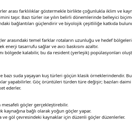
ler arası farklılıklar göstermekle birlikte çoğunlukla iklim ve ka
imini taşır. Bazı türler ise yılın belirli dönemlerinde belleyici bi
ndaki bağlantıları güçlendirir ve biyolojik çeşitliliğe katkıda bulun
ler arasındaki temel farklar rotaların uzunluğu ve hedef bölgelerid
 enerji tasarrufu sağlar ve avcı baskısını azaltır.
nı bölgede kalabilir, bu da resident (yerleşik) popülasyonları oluşt
r ve bazı suda yaşayan kuş türleri göçün klasik örneklerindendir. B
lar yapabilirler. Göç örüntüleri türden türe değişir; bazıları dai
ket ederler.
 mesafeli göçler gerçekleştirebilir.
öcek kaynağına bağlı olarak yoğun göçler yapar.
a ve göl çevresindeki kaynaklar için düzenli göçler düzenlerler.