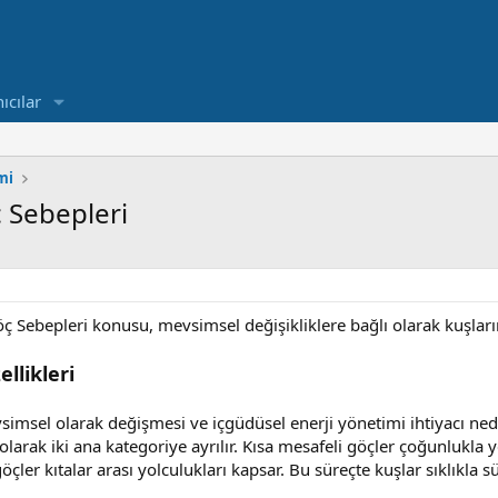
ıcılar
mi
ç Sebepleri
öç Sebepleri konusu, mevsimsel değişikliklere bağlı olarak kuşlar
llikleri
simsel olarak değişmesi ve içgüdüsel enerji yönetimi ihtiyacı nede
olarak iki ana kategoriye ayrılır. Kısa mesafeli göçler çoğunlukla y
çler kıtalar arası yolculukları kapsar. Bu süreçte kuşlar sıklıkla