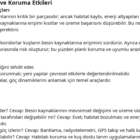
 ve Koruma Etkileri
ları
rının kritik bir parçasıdır; ancak habitat kaybı, enerji altyapıları 
kaynaklarına erişimi kısıtlar ve üreme başarısını düşürebilir. Bu
erektirir.
oridorlar kuşların besin kaynaklarına erişimini sürdürür. Ayrıca el
sırasında risk oluşturur; bu yüzden planlı koruma ve uyumlu arazi
ğini tehdit eder.
korunmalı; yeni yapılar çevresel etkilerle değerlendirilmelidir.
lar, göç dinamiklerini anlamak için temel araçlardır.
er? Cevap: Besin kaynaklarının mevsimsel değişimi ve üreme olana
 tarafından değişebilir mi? Cevap: Evet; habitat bozulması ve enerji
dir.
ç izlenir? Cevap: Bantlama, radyotelemetri, GPS takip ve halk katıl
pılabilir? Cevap: Habitatı koruma ve kuş dostu tarım uygulamaların