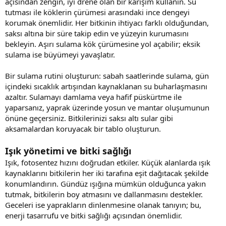
açısından zengin, iyi drene olan bir karışım kullanın. Su
tutması ile köklerin çürümesi arasındaki ince dengeyi
korumak önemlidir. Her bitkinin ihtiyacı farklı olduğundan,
saksı altına bir süre takip edin ve yüzeyin kurumasını
bekleyin. Aşırı sulama kök çürümesine yol açabilir; eksik
sulama ise büyümeyi yavaşlatır.
Bir sulama rutini oluşturun: sabah saatlerinde sulama, gün
içindeki sıcaklık artışından kaynaklanan su buharlaşmasını
azaltır. Sulamayı damlama veya hafif püskürtme ile
yaparsanız, yaprak üzerinde yosun ve mantar oluşumunun
önüne geçersiniz. Bitkilerinizi saksı altı sular gibi
aksamalardan koruyacak bir tablo oluşturun.
Işık yönetimi ve bitki sağlığı
Işık, fotosentez hızını doğrudan etkiler. Küçük alanlarda ışık
kaynaklarını bitkilerin her iki tarafına eşit dağıtacak şekilde
konumlandırın. Gündüz ışığına mümkün olduğunca yakın
tutmak, bitkilerin boy atmasını ve dallanmasını destekler.
Geceleri ise yaprakların dinlenmesine olanak tanıyın; bu,
enerji tasarrufu ve bitki sağlığı açısından önemlidir.