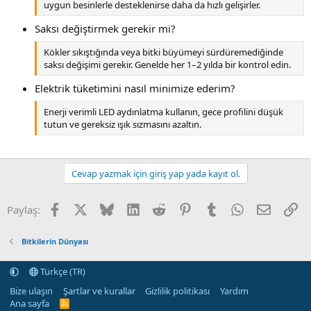
uygun besinlerle desteklenirse daha da hızlı gelişirler.
Saksı değiştirmek gerekir mi?
Kökler sıkıştığında veya bitki büyümeyi sürdüremediğinde
saksı değişimi gerekir. Genelde her 1–2 yılda bir kontrol edin.
Elektrik tüketimini nasıl minimize ederim?
Enerji verimli LED aydınlatma kullanın, gece profilini düşük
tutun ve gereksiz ışık sızmasını azaltın.
Cevap yazmak için giriş yap yada kayıt ol.
Facebook
X (Twitter)
Bluesky
LinkedIn
Reddit
Pinterest
Tumblr
WhatsApp
E-posta
Li
Paylaş:
Bitkilerin Dünyası
Türkçe (TR)
Bize ulaşın
Şartlar ve kurallar
Gizlilik politikası
Yardım
Ana sayfa
R