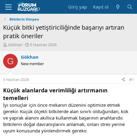
Giriş yap
Kayıt ol
Bitkilerin Dünyası
Küçük bitki yetiştiriciliğinde başarıyı artıran
pratik öneriler
K
B
Gökhan
5 Haziran 2026
o
a
n
ş
Gökhan
G
u
l
New member
y
a
u
n
B
g
5 Haziran 2026
#1
a
ı
ş
ç
Küçük alanlarda verimliliği artırmanın
l
t
temelleri
a
a
İyi sonuçlar için önce mekanın düzenini optimize etmek
t
r
a
i
gerekir. Küçük ölçekli bitkilerde alan sınırlı olduğundan, kök
n
h
ve yaprak alanını akıllıca kullanmak başarının anahtarıdır.
i
Bitkilerin doğal davranışlarını anlamak, onları stres yerine
uyum konusunda yönlendirmek gerekir.