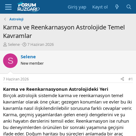
Giriş yap
Kayıt ol
Astroloji
Karma ve Reenkarnasyon Astrolojide Temel
Kavramlar
K
B
Selene
7 Haziran 2026
o
a
n
ş
Selene
S
u
l
New member
y
a
u
n
B
g
7 Haziran 2026
#1
a
ı
ş
ç
Karma ve Reenkarnasyonun Astrolojideki Yeri
l
t
Birçok astrolojik sistemde karma ve reenkarnasyon temel
a
a
kavramlar olarak öne çıkar; gezegen konumları ve evler bu iki
t
r
kavramla nasıl ilişkilendirilebilir sorusuna farklı cevaplar verir.
a
i
Karma, geçmiş yaşamlardan gelen enerji dengelerini ve şu
n
h
anki hayatın derslerini temsil eder. Reenkarnasyon ise ruhun
i
bu deneyimlerden örünülen bir sonraki yaşamına geçişini
ifade eder. Doğum haritası bu süreçleri anlamada bir araç