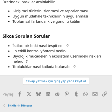
üzerindeki baskılar azaltılabilir.
Girişimci türlerin izlenmesi ve raporlanması
Uygun müdahale tekniklerinin uygulanması
Toplumsal farkındalık ve gönüllü katılım
Sikca Sorulan Sorular
İstilacı bir bitki nasıl tespit edilir?
En etkili kontrol yöntemi nedir?
Biyolojik mücadelenin ekosistem üzerindeki riskleri
nelerdir?
Topluluklar nasıl katkıda bulunabilir?
Cevap yazmak için giriş yap yada kayıt ol.
Facebook
X (Twitter)
Bluesky
LinkedIn
Reddit
Pinterest
Tumblr
WhatsApp
E-posta
Li
Paylaş:
Bitkilerin Dünyası