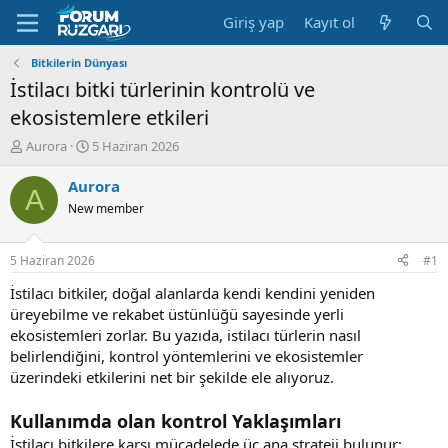
Giriş yap
Kayıt ol
Bitkilerin Dünyası
İstilacı bitki türlerinin kontrolü ve
ekosistemlere etkileri
K
B
Aurora
5 Haziran 2026
o
a
n
ş
Aurora
A
u
l
New member
y
a
u
n
B
g
5 Haziran 2026
#1
a
ı
ş
ç
İstilacı bitkiler, doğal alanlarda kendi kendini yeniden
l
t
üreyebilme ve rekabet üstünlüğü sayesinde yerli
a
a
ekosistemleri zorlar. Bu yazıda, istilacı türlerin nasıl
t
r
belirlendiğini, kontrol yöntemlerini ve ekosistemler
a
i
üzerindeki etkilerini net bir şekilde ele alıyoruz.
n
h
i
Kullanımda olan kontrol Yaklaşımları
İstilacı bitkilere karşı mücadelede üç ana strateji bulunur: