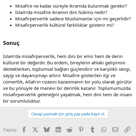
Misafire ne kadar süreyle ikramda bulunmak gerekir?
İslam'da misafire ikramın dini hükmü nedir?
Misafirperverlik sadece Müslümanlar için mi geçerlidir?
Misafirperverlik kültürel farklılıklar gösterir mi?
Sonuç
İslam'da misafirperverlik, hem dini bir emir hem de derin
kültürel bir değerdir. Bu erdem, bireylerin ahlaki gelişimini
desteklerken, toplumsal bağları güçlendirir ve karşılıklı sevgi,
saygı ve dayanışmayı artırır. Misafire gösterilen ilgi ve
cömertlik, Allah'ın rızasını kazanmanın bir yolu olarak görülür
ve bu yönüyle de manevi bir derinlik kazanır. Toplumumuzda
misafirperverlik geleneğini yaşatmak, hem dini hem de insani
bir sorumluluktur.
Cevap yazmak için giriş yap yada kayıt ol.
Facebook
X (Twitter)
Bluesky
LinkedIn
Reddit
Pinterest
Tumblr
WhatsApp
E-posta
Li
Paylaş: