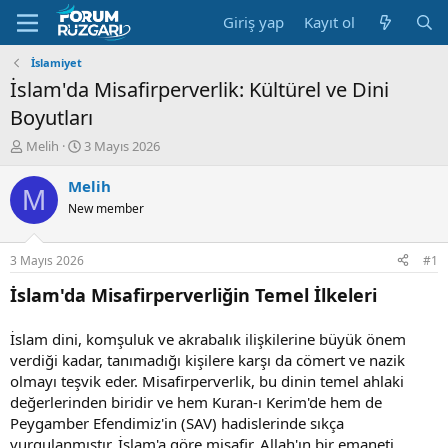
Giriş yap
Kayıt ol
İslamiyet
İslam'da Misafirperverlik: Kültürel ve Dini
Boyutları
K
B
Melih
3 Mayıs 2026
o
a
n
ş
Melih
M
u
l
New member
y
a
u
n
B
g
3 Mayıs 2026
#1
a
ı
ş
ç
İslam'da Misafirperverliğin Temel İlkeleri
l
t
a
a
İslam dini, komşuluk ve akrabalık ilişkilerine büyük önem
t
r
verdiği kadar, tanımadığı kişilere karşı da cömert ve nazik
a
i
n
h
olmayı teşvik eder. Misafirperverlik, bu dinin temel ahlaki
i
değerlerinden biridir ve hem Kuran-ı Kerim'de hem de
Peygamber Efendimiz'in (SAV) hadislerinde sıkça
vurgulanmıştır. İslam'a göre misafir, Allah'ın bir emaneti