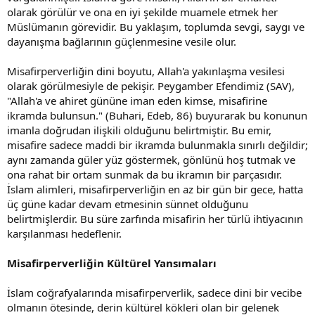
olarak görülür ve ona en iyi şekilde muamele etmek her
Müslümanın görevidir. Bu yaklaşım, toplumda sevgi, saygı ve
dayanışma bağlarının güçlenmesine vesile olur.
Misafirperverliğin dini boyutu, Allah'a yakınlaşma vesilesi
olarak görülmesiyle de pekişir. Peygamber Efendimiz (SAV),
"Allah'a ve ahiret gününe iman eden kimse, misafirine
ikramda bulunsun." (Buhari, Edeb, 86) buyurarak bu konunun
imanla doğrudan ilişkili olduğunu belirtmiştir. Bu emir,
misafire sadece maddi bir ikramda bulunmakla sınırlı değildir;
aynı zamanda güler yüz göstermek, gönlünü hoş tutmak ve
ona rahat bir ortam sunmak da bu ikramın bir parçasıdır.
İslam alimleri, misafirperverliğin en az bir gün bir gece, hatta
üç güne kadar devam etmesinin sünnet olduğunu
belirtmişlerdir. Bu süre zarfında misafirin her türlü ihtiyacının
karşılanması hedeflenir.
Misafirperverliğin Kültürel Yansımaları
İslam coğrafyalarında misafirperverlik, sadece dini bir vecibe
olmanın ötesinde, derin kültürel kökleri olan bir gelenek