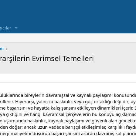
ıcılar
mi
arşilerin Evrimsel Temelleri
luluklarında bireylerin davranışsal ve kaynak paylaşımı konusunda
killenir. Hiyerarşi, yalnızca baskınlık veya güç ortaklığı değildir
reme başarısını ve hayatta kalış şansını etkileyen dinamikleri içer
aya çıktığını ve hangi kavramsal çerçevelerin bu konuyu açıklamada
n oluşumunda baskınlık, kaynak paylaşımı ve güvenli alan gibi etken
rden doğar; ancak uzun vadede barışçıl etkileşimler, karşılıklı fayda
 enerji maliyetini düşürüp başarı şansını artıran davranış kalıplar