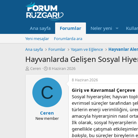
Ana sayfa
Forumlar
Neler yeni
Kullan
Yeni mesajlar
Forumlarda ara
Ana sayfa
Forumlar
Yaşam ve Eğlence
Hayvanlar Ale
Hayvanlarda Gelişen Sosyal Hiyer
K
B
Ceren
8 Haziran 2026
o
a
n
ş
8 Haziran 2026
u
l
C
Giriş ve Kavramsal Çerçeve
y
a
u
n
Sosyal hiyerarşiler, hayvan top
B
g
evrimsel süreçler tarafından şe
a
ı
türlerin enerji verimliliğini, ü
Ceren
ş
ç
amacıyla hiyerarşinin nasıl ort
l
t
New member
İlk olarak, sosyal hiyerarşileri
a
a
genellikle çatışmalı etkileşimle
t
r
a
i
bakışla
, bu süreçler bireylerin