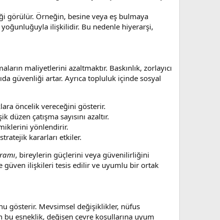
ği görülür. Örneğin, besine veya eş bulmaya
 yoğunluğuyla ilişkilidir. Bu nedenle hiyerarşi,
ların maliyetlerini azaltmaktır. Baskınlık, zorlayıcı
a güvenliği artar. Ayrıca topluluk içinde sosyal
ara öncelik vereceğini gösterir.
k düzen çatışma sayısını azaltır.
iklerini yönlendirir.
ratejik kararları etkiler.
uramı
, bireylerin güçlerini veya güvenilirliğini
güven ilişkileri tesis edilir ve uyumlu bir ortak
u gösterir. Mevsimsel değişiklikler, nüfus
an bu esneklik, değişen çevre koşullarına uyum