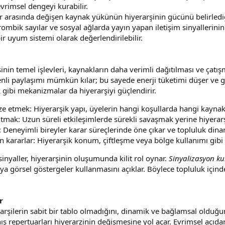
vrimsel dengeyi kurabilir.
ar arasında değişen kaynak yükünün hiyerarşinin gücünü belirledi
rombik sayılar ve sosyal ağlarda yayın yapan iletişim sinyallerinin
r uyum sistemi olarak değerlendirilebilir.
in temel işlevleri, kaynakların daha verimli dağıtılması ve çatışma
i paylaşımı mümkün kılar; bu sayede enerji tüketimi düşer ve gıd
ik gibi mekanizmalar da hiyerarşiyi güçlendirir.
e etmek: Hiyerarşik yapı, üyelerin hangi koşullarda hangi kaynakl
ltmak: Uzun süreli etkileşimlerde sürekli savaşmak yerine hiyerarşi
: Deneyimli bireyler karar süreçlerinde öne çıkar ve topluluk dinam
 kararlar: Hiyerarşik konum, çiftleşme veya bölge kullanımı gibi st
inyaller, hiyerarşinin oluşumunda kilit rol oynar.
Sinyalizasyon k
a görsel göstergeler kullanmasını açıklar. Böylece topluluk içinde 
r
rşilerin sabit bir tablo olmadığını, dinamik ve bağlamsal olduğun
ş repertuarları hiyerarzinin değişmesine yol açar. Evrimsel açıd