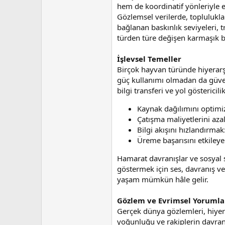
n
h
hem de koordinatif yönleriyle e
i
Gözlemsel verilerde, toplulukl
bağlanan baskınlık seviyeleri, t
türden türe değişen karmaşık bi
İşlevsel Temeller
Birçok hayvan türünde hiyerarşin
güç kullanımı olmadan da güvenl
bilgi transferi ve yol göstericil
Kaynak dağılımını optimiz
Çatışma maliyetlerini aza
Bilgi akışını hızlandırmak
Üreme başarısını etkileyen
Hamarat davranışlar ve sosyal s
göstermek için ses, davranış vey
yaşam mümkün hâle gelir.
Gözlem ve Evrimsel Yorumla
Gerçek dünya gözlemleri, hiyera
yoğunluğu ve rakiplerin davranı