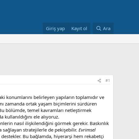
Giriş yap
Kayıt ol
Ara
#1
ki konumlarını belirleyen yapıların toplamıdır ve
; aynı zamanda ortak yaşam biçimlerini sürdüren
ir. Bu bölümde, temel kavramları netleştirmek
 kullanıldığını ele alıyoruz.
lerin nasıl ilişkilendiğini görmek gerekir. Baskınlık
 sağlayan stratejilerle de pekişebilir.
Evrimsel
ını destekler. Bu bağlamda, hiyerarşi hem rekabetçi