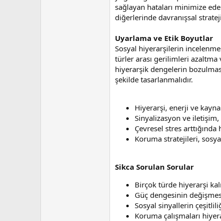
sağlayan hataları minimize eder. A
diğerlerinde davranışsal stratej
Uyarlama ve Etik Boyutlar
Sosyal hiyerarşilerin incelenme
türler arası gerilimleri azaltma
hiyerarşik dengelerin bozulması
şekilde tasarlanmalıdır.
Hiyerarşi, enerji ve kaynak
Sinyalizasyon ve iletişim, 
Çevresel stres arttığında h
Koruma stratejileri, sosy
Sikca Sorulan Sorular
Birçok türde hiyerarşi kal
Güç dengesinin değişmesi 
Sosyal sinyallerin çeşitlili
Koruma çalışmaları hiyerar