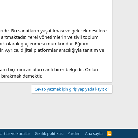
dir. Bu sanatların yaşatılması ve gelecek nesillere
 artmaktadır. Yerel yönetimlerin ve sivil toplum
onomik olarak güçlenmesi mümkündür. Eğitim
Ayrıca, dijital platformlar aracılığıyla tanıtım ve
am biçimini anlatan canlı birer belgedir. Onları
s bırakmak demektir.
Cevap yazmak için giriş yap yada kayıt ol.
artlar ve kurallar
Gizlilik politikası
Yardım
Ana sayfa
R
S