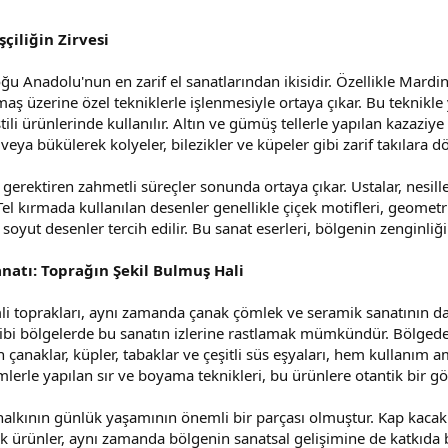
şçiliğin Zirvesi
u Anadolu'nun en zarif el sanatlarından ikisidir. Özellikle Mardin
ş üzerine özel tekniklerle işlenmesiyle ortaya çıkar. Bu teknikle y
tili ürünlerinde kullanılır. Altın ve gümüş tellerle yapılan kazaziy
k veya bükülerek kolyeler, bilezikler ve küpeler gibi zarif takılara d
ik gerektiren zahmetli süreçler sonunda ortaya çıkar. Ustalar, nesille
 kırmada kullanılan desenler genellikle çiçek motifleri, geometr
soyut desenler tercih edilir. Bu sanat eserleri, bölgenin zenginliğin
atı: Toprağın Şekil Bulmuş Hali
toprakları, aynı zamanda çanak çömlek ve seramik sanatının da g
ibi bölgelerde bu sanatın izlerine rastlamak mümkündür. Bölgeden ç
n çanaklar, küpler, tabaklar ve çeşitli süs eşyaları, hem kullanım 
lerle yapılan sır ve boyama teknikleri, bu ürünlere otantik bir g
alkının günlük yaşamının önemli bir parçası olmuştur. Kap kacak ih
mik ürünler, aynı zamanda bölgenin sanatsal gelişimine de katkı