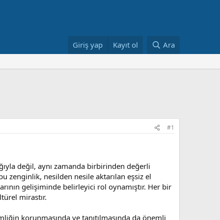
Giriş yap
Kayıt ol
Ara
#1
ğıyla değil, aynı zamanda birbirinden değerli
 zenginlik, nesilden nesile aktarılan eşsiz el
arının gelişiminde belirleyici rol oynamıştır. Her bir
türel mirastır.
imliğin korunmasında ve tanıtılmasında da önemli