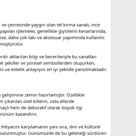
 ve çevresinde yaygın olan tel kırma sanatı, ince
apılan işlemeler, genellikle giysilerin kenarlarında,
e ise, daha çok takı ve aksesuar yapımında kullanılır.
önüştürülür.
rdir aktarılan bilgi ve becerileriyle bu sanatları
ik şekiller ve yöresel sembollerden oluşurken,
i ve estetik anlayışını en iyi şekilde yansıtmaktadır.
elişimine zemin hazırlamıştır. Özellikle
ıkarılan özel killerin, usta ellerde
amaçlı hem de dekoratif olarak büyük ilgi
örünüm kazandırır.
tiyacını karşılamanın yanı sıra, dini ve kültürel
da bulunmuştur. Günümüzde de bu geleneği sürdüren