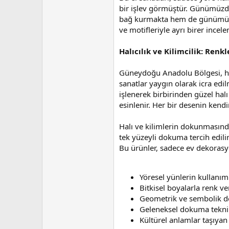
n
h
bir işlev görmüştür. Günümüzde 
i
bağ kurmakta hem de günümüz in
ve motifleriyle ayrı birer ince
Halıcılık ve Kilimcilik: Renk
Güneydoğu Anadolu Bölgesi, halıc
sanatlar yaygın olarak icra edil
işlenerek birbirinden güzel halı
esinlenir. Her bir desenin kend
Halı ve kilimlerin dokunmasında 
tek yüzeyli dokuma tercih edilir
Bu ürünler, sadece ev dekorasy
Yöresel yünlerin kullanım
Bitkisel boyalarla renk v
Geometrik ve sembolik d
Geleneksel dokuma teknik
Kültürel anlamlar taşıyan