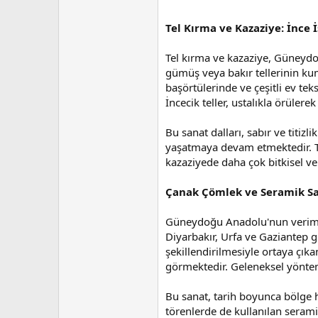
Tel Kırma ve Kazaziye: İnce İ
Tel kırma ve kazaziye, Güneydoğ
gümüş veya bakır tellerinin kuma
başörtülerinde ve çeşitli ev teks
İncecik teller, ustalıkla örülere
Bu sanat dalları, sabır ve titizl
yaşatmaya devam etmektedir. Tel
kazaziyede daha çok bitkisel ve 
Çanak Çömlek ve Seramik San
Güneydoğu Anadolu'nun verimli 
Diyarbakır, Urfa ve Gaziantep g
şekillendirilmesiyle ortaya çıka
görmektedir. Geleneksel yöntem
Bu sanat, tarih boyunca bölge h
törenlerde de kullanılan sera