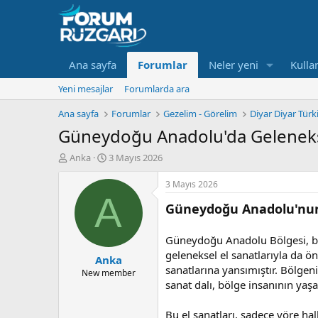
Ana sayfa
Forumlar
Neler yeni
Kullan
Yeni mesajlar
Forumlarda ara
Ana sayfa
Forumlar
Gezelim - Görelim
Diyar Diyar Tür
Güneydoğu Anadolu'da Gelenekse
K
B
Anka
3 Mayıs 2026
o
a
n
ş
3 Mayıs 2026
u
l
A
Güneydoğu Anadolu'nun 
y
a
u
n
B
g
Güneydoğu Anadolu Bölgesi, binl
a
ı
geleneksel el sanatlarıyla da ön
Anka
ş
ç
sanatlarına yansımıştır. Bölgeni
l
t
New member
sanat dalı, bölge insanının yaşam
a
a
t
r
a
i
Bu el sanatları, sadece yöre h