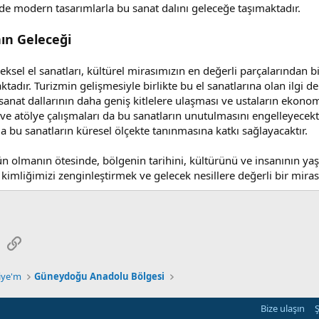
de modern tasarımlarla bu sanat dalını geleceğe taşımaktadır.
nın Geleceği
l el sanatları, kültürel mirasımızın en değerli parçalarından biri
adır. Turizmin gelişmesiyle birlikte bu el sanatlarına olan ilgi de
u sanat dallarının daha geniş kitlelere ulaşması ve ustaların ek
e atölye çalışmaları da bu sanatların unutulmasını engelleyecektir. 
ı da bu sanatların küresel ölçekte tanınmasına katkı sağlayacaktır.
rün olmanın ötesinde, bölgenin tarihini, kültürünü ve insanının yaş
kimliğimizi zenginleştirmek ve gelecek nesillere değerli bir mira
sApp
E-posta
Link
kiye'm
Güneydoğu Anadolu Bölgesi
Bize ulaşın
Ş