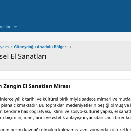
ıcılar
kiye'm
Güneydoğu Anadolu Bölgesi
l El Sanatları
Zengin El Sanatları Mirası
erce yıllık tarihi ve kültürel birikimiyle sadece mimari ve mutfa
 plana çıkmaktadır. Bu topraklar, medeniyetlerin beşiği olmuş ve bu
n kendine has coğrafyası, iklimi ve sosyo-kültürel yapısı, el sanatl
 biçimini, inançlarını ve estetik anlayışını yansıtan canlı birer kül
alkının geçim kaynağı olmakla kalmamış, aynı zamanda kültürel k