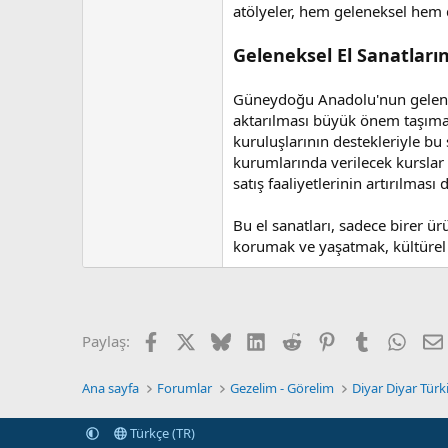
atölyeler, hem geleneksel hem 
Geleneksel El Sanatları
Güneydoğu Anadolu'nun gelenekse
aktarılması büyük önem taşımakt
kuruluşlarının destekleriyle b
kurumlarında verilecek kurslar v
satış faaliyetlerinin artırılmas
Bu el sanatları, sadece birer ü
korumak ve yaşatmak, kültürel 
Facebook
X (Twitter)
Bluesky
LinkedIn
Reddit
Pinterest
Tumblr
What
Paylaş:
Ana sayfa
Forumlar
Gezelim - Görelim
Diyar Diyar Tür
Türkçe (TR)