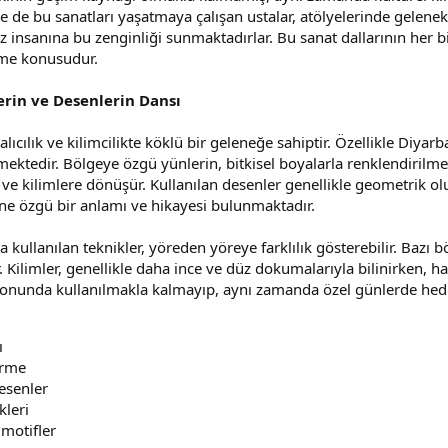
de bu sanatları yaşatmaya çalışan ustalar, atölyelerinde gelenek
sanına bu zenginliği sunmaktadırlar. Bu sanat dallarının her bir
leme konusudur.
lerin ve Desenlerin Dansı
ılık ve kilimcilikte köklü bir geleneğe sahiptir. Özellikle Diyarba
mektedir. Bölgeye özgü yünlerin, bitkisel boyalarla renklendirilmesi
 ve kilimlere dönüşür. Kullanılan desenler genellikle geometrik ol
ine özgü bir anlamı ve hikayesi bulunmaktadır.
kullanılan teknikler, yöreden yöreye farklılık gösterebilir. Bazı 
. Kilimler, genellikle daha ince ve düz dokumalarıyla bilinirken, ha
onunda kullanılmakla kalmayıp, aynı zamanda özel günlerde hediye 
ı
erme
esenler
leri
 motifler