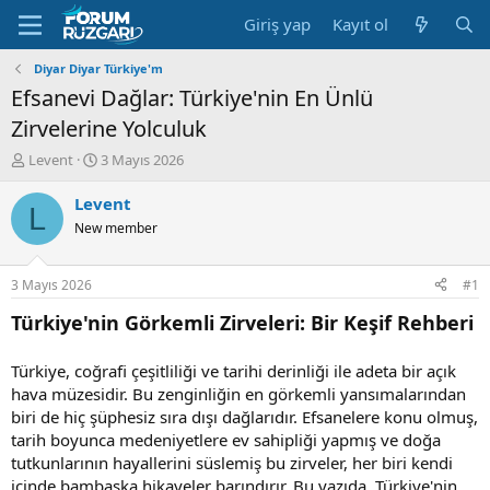
Giriş yap
Kayıt ol
Diyar Diyar Türkiye'm
Efsanevi Dağlar: Türkiye'nin En Ünlü
Zirvelerine Yolculuk
K
B
Levent
3 Mayıs 2026
o
a
n
ş
Levent
L
u
l
New member
y
a
u
n
B
g
3 Mayıs 2026
#1
a
ı
ş
ç
Türkiye'nin Görkemli Zirveleri: Bir Keşif Rehberi
l
t
a
a
Türkiye, coğrafi çeşitliliği ve tarihi derinliği ile adeta bir açık
t
r
hava müzesidir. Bu zenginliğin en görkemli yansımalarından
a
i
n
h
biri de hiç şüphesiz sıra dışı dağlarıdır. Efsanelere konu olmuş,
i
tarih boyunca medeniyetlere ev sahipliği yapmış ve doğa
tutkunlarının hayallerini süslemiş bu zirveler, her biri kendi
içinde bambaşka hikayeler barındırır. Bu yazıda, Türkiye'nin