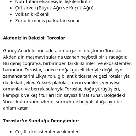
Nuh Tufanı efsanesiyle ilişkilendirilir
Çift zirveli (Büyük Ağrı ve Küçük Ağrı)
Volkanik kökenli
Zorlu tırmanış parkurları sunar
Akdeniz'in Bekçisi: Toroslar
Güney Anadolu'nun adeta omurgasını oluşturan Toroslar,
Akdeniz'in masmavi sularına uzanan heybetli bir sıradağdır.
Bu geniş coğrafya, birbirinden farklı iklimleri ve ekosistemleri
barındırır. Toroslar, sadece doğal güzellikleriyle değil, aynı
zamanda tarihi Likya Yolu gibi antik ticaret ve gezi rotalarıyla
da dikkat çeker. Yüksek platoları, derin vadileri, yemyeşil
ormanları ve berrak sularıyla Toroslar, doğa yürüyüşleri,
kampçılık ve keşif turları için sayısız fırsat sunar. Bölgedeki
Yörük kültürünün izlerini sürmek de bu yolculuğa ayrı bir
anlam katar.
Toroslar'ın Sunduğu Deneyimler:
Çeşitli ekosistemler ve iklimler