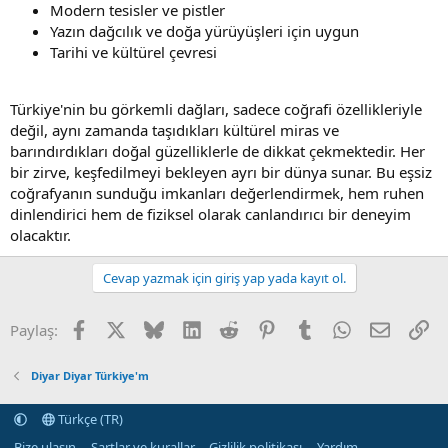
Modern tesisler ve pistler
Yazın dağcılık ve doğa yürüyüşleri için uygun
Tarihi ve kültürel çevresi
Türkiye'nin bu görkemli dağları, sadece coğrafi özellikleriyle
değil, aynı zamanda taşıdıkları kültürel miras ve
barındırdıkları doğal güzelliklerle de dikkat çekmektedir. Her
bir zirve, keşfedilmeyi bekleyen ayrı bir dünya sunar. Bu eşsiz
coğrafyanın sunduğu imkanları değerlendirmek, hem ruhen
dinlendirici hem de fiziksel olarak canlandırıcı bir deneyim
olacaktır.
Cevap yazmak için giriş yap yada kayıt ol.
Facebook
X (Twitter)
Bluesky
LinkedIn
Reddit
Pinterest
Tumblr
WhatsApp
E-posta
Li
Paylaş:
Diyar Diyar Türkiye'm
Türkçe (TR)
Bize ulaşın
Şartlar ve kurallar
Gizlilik politikası
Yardım