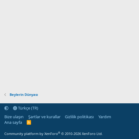
Beylerin Dünyası
Türkçe (TR)
Bize ulaşın
Şartlar ve kurallar
Gizlilik politikası
Yardım
Ana sayfa
R
S
S
®
Community platform by XenForo
© 2010-2026 XenForo Ltd.