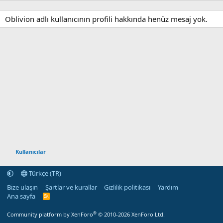
Oblivion adlı kullanıcının profili hakkında henüz mesaj yok.
Kullanıcılar
Türkçe (TR)
Bize ulaşın
Şartlar ve kurallar
Gizlilik politikası
Yardım
Ana sayfa
R
S
S
®
Community platform by XenForo
© 2010-2026 XenForo Ltd.