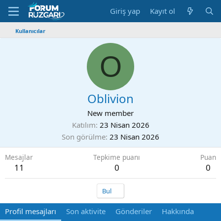
Giriş yap
Kayıt ol
Kullanıcılar
O
Oblivion
New member
Katılım
23 Nisan 2026
Son görülme
23 Nisan 2026
Mesajlar
Tepkime puanı
Puan
11
0
0
Bul
Profil mesajları
Son aktivite
Gönderiler
Hakkında