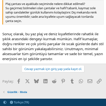
Plaj çantası ve ayakkabı seçiminde nelere dikkat edilmeli?
Su geçirmez bölmeleri olan çantalar ve hafif tabanlı, kaymaz sole
sahip sandaletler günlük kullanımı kolaylaştırır. Dış mekanda renk
uyumu önemlidir; sade ana kıyafete uyum sağlayacak tonlarda
çanta seçin.
Sonuç olarak, bu yaz plaj ve deniz kıyafetlerinde rahatlık ile
şıklık arasındaki dengeyi kurmak mümkün. Hafif kumaşlar,
doğru renkler ve çok yönlü parçalar ile sıcak günlerde dahi stil
sahibi bir görünüm yakalayabilirsiniz. Unutmayın, minimal
aksesuarlar tüm görüntüyü tamamlar ve sade bir temel, yazın
enerjisini en iyi şekilde yansıtır.
Cevap yazmak için giriş yap yada kayıt ol.
Facebook
X (Twitter)
Bluesky
LinkedIn
Reddit
Pinterest
Tumblr
WhatsApp
E-posta
Li
Paylaş:
Güzellik - Moda
Türkçe (TR)