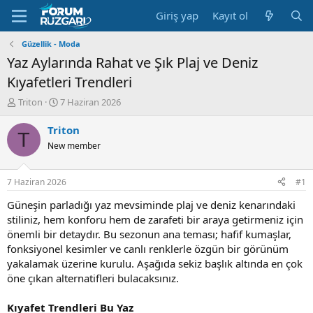
Giriş yap
Kayıt ol
Güzellik - Moda
Yaz Aylarında Rahat ve Şık Plaj ve Deniz
Kıyafetleri Trendleri
K
B
Triton
7 Haziran 2026
o
a
n
ş
Triton
T
u
l
New member
y
a
u
n
B
g
7 Haziran 2026
#1
a
ı
ş
ç
Güneşin parladığı yaz mevsiminde plaj ve deniz kenarındaki
l
t
stiliniz, hem konforu hem de zarafeti bir araya getirmeniz için
a
a
önemli bir detaydır. Bu sezonun ana teması; hafif kumaşlar,
t
r
fonksiyonel kesimler ve canlı renklerle özgün bir görünüm
a
i
yakalamak üzerine kurulu. Aşağıda sekiz başlık altında en çok
n
h
öne çıkan alternatifleri bulacaksınız.
i
Kıyafet Trendleri Bu Yaz