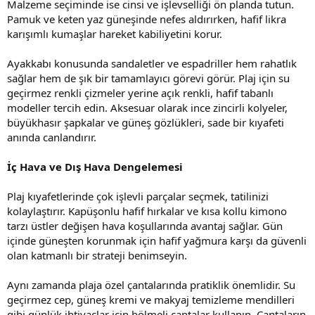
Malzeme seçiminde ise cinsi ve işlevselliği ön planda tutun.
Pamuk ve keten yaz güneşinde nefes aldırırken, hafif likra
karışımlı kumaşlar hareket kabiliyetini korur.
Ayakkabı konusunda sandaletler ve espadriller hem rahatlık
sağlar hem de şık bir tamamlayıcı görevi görür. Plaj için su
geçirmez renkli çizmeler yerine açık renkli, hafif tabanlı
modeller tercih edin. Aksesuar olarak ince zincirli kolyeler,
büyükhasır şapkalar ve güneş gözlükleri, sade bir kıyafeti
anında canlandırır.
İç Hava ve Dış Hava Dengelemesi
Plaj kıyafetlerinde çok işlevli parçalar seçmek, tatilinizi
kolaylaştırır. Kapüşonlu hafif hırkalar ve kısa kollu kimono
tarzı üstler değişen hava koşullarında avantaj sağlar. Gün
içinde güneşten korunmak için hafif yağmura karşı da güvenli
olan katmanlı bir strateji benimseyin.
Aynı zamanda plaja özel çantalarında pratiklik önemlidir. Su
geçirmez cep, güneş kremi ve makyaj temizleme mendilleri
gibi günlük ihtiyaçlar için bölmeli çantalar kullanın. Çantaların