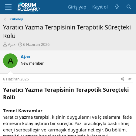
Giriş yap
Kayıt ol
Psikoloji
Yaratıcı Yazma Terapisinin Terapötik Süreçteki
Rolü
K
B
Ajax
6 Haziran 2026
o
a
n
ş
Ajax
A
u
l
New member
y
a
u
n
B
g
6 Haziran 2026
#1
a
ı
ş
ç
Yaratıcı Yazma Terapisinin Terapötik Süreçteki
l
t
Rolü
a
a
t
r
a
i
Temel Kavramlar
n
h
Yaratıcı yazma terapisi, kişinin duygularını ve iç selamını ifade
i
etmesini kolaylaştıran bir süreçtir. Yazı aracılığıyla bastırılmış
enerji serbestleşir ve karmaşık duygular netleşir. Bu bölüm,
terapötik yazının hangi mekanizmalarla iyileşmeyi