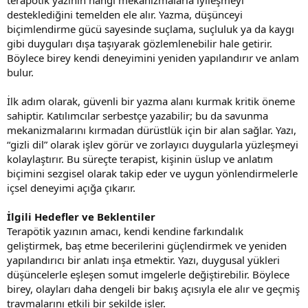
desteklediğini temelden ele alır. Yazma, düşünceyi
biçimlendirme gücü sayesinde suçlama, suçluluk ya da kaygı
gibi duyguları dışa taşıyarak gözlemlenebilir hale getirir.
Böylece birey kendi deneyimini yeniden yapılandırır ve anlam
bulur.
İlk adım olarak, güvenli bir yazma alanı kurmak kritik öneme
sahiptir. Katılımcılar serbestçe yazabilir; bu da savunma
mekanizmalarını kırmadan dürüstlük için bir alan sağlar. Yazı,
“gizli dil” olarak işlev görür ve zorlayıcı duygularla yüzleşmeyi
kolaylaştırır. Bu süreçte terapist, kişinin üslup ve anlatım
biçimini sezgisel olarak takip eder ve uygun yönlendirmelerle
içsel deneyimi açığa çıkarır.
İlgili Hedefler ve Beklentiler
Terapötik yazının amacı, kendi kendine farkındalık
geliştirmek, baş etme becerilerini güçlendirmek ve yeniden
yapılandırıcı bir anlatı inşa etmektir. Yazı, duygusal yükleri
düşüncelerle eşleşen somut imgelerle değiştirebilir. Böylece
birey, olayları daha dengeli bir bakış açısıyla ele alır ve geçmiş
travmalarını etkili bir şekilde işler.