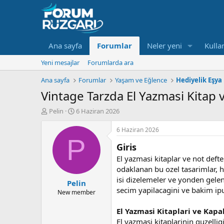
Ana sayfa
Forumlar
Neler yeni
Kullan
Yeni mesajlar
Forumlarda ara
Ana sayfa
Forumlar
Yaşam ve Eğlence
Hediyelik Eşya
Vintage Tarzda El Yazmasi Kitap 
K
B
Pelin
6 Haziran 2026
o
a
n
ş
6 Haziran 2026
u
l
P
Giris
y
a
u
n
El yazmasi kitaplar ve not defte
B
g
odaklanan bu ozel tasarimlar, h
a
ı
isi dizelemeler ve yonden gelen 
Pelin
ş
ç
secim yapilacagini ve bakim ipu
l
t
New member
a
a
t
r
El Yazmasi Kitaplari ve Kapa
a
i
El yazmasi kitaplarinin guzelli