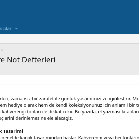
ıcılar
ve Not Defterleri
rleri, zamansız bir zarafet ile günlük yasamimizi zenginlestirir. M
em hediye olarak hem de kendi koleksiyonunuz icin anlamli bir ter
kahverengi tonlari ile dikkat cekir. Bu yazida, el yazmasi kitaplarin
çlarini derinlemesine ele alacagiz.
k Tasarimi
gi genelde kapak tasarimindan baslar. Kahverengi veya bej tonlari