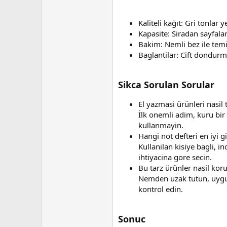
Kaliteli kağıt: Gri tonlar 
Kapasite: Siradan sayfalar
Bakim: Nemli bez ile tem
Baglantilar: Cift dondurm
Sikca Sorulan Sorular
El yazmasi ürünleri nasil 
İlk onemli adim, kuru bir
kullanmayin.
Hangi not defteri en iyi g
Kullanilan kisiye bagli, i
ihtiyacina gore secin.
Bu tarz ürünler nasil kor
Nemden uzak tutun, uygun
kontrol edin.
Sonuc