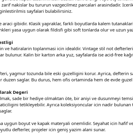
 zarif nakislar bu tururun vazgecilmez parcalari arasindadir. Icerik 
ginlestirilmis sayfalari bulabilirsiniz.
raci gibidir. Klasik yapraklar, farkli boyutlarda kalem tutanaklari i
leri yasa uygun olarak fildisfi gibi soft tonlarda olur ve uzun yazil
stligi
rin ve hatiralarin toplanmasi icin idealdir. Vintage stil not defterle
r bulunur. Kalin bir karton arka yuz, sayfalarda ise acid-free kağıt
eri, yagmur tozunda bile eski guzelligini korur. Ayrica, defterin say
 bir duzen saglar. Bu durus, hem ofis ortaminda hem de evde guzel
larak Degeri
lmak, sade bir hediye olmaktan öte, bir aniyi ve dusunmeyi temsil 
aticiligini tetikleyebilir. Ayrıca koleksiyoncular icin nadir bulunan
saglar.
uygun boyut ve kapak materyali onemlidir. Seyahat icin hafif ve d
yutlu defterler, projeler icin geniş yazim alani sunar.