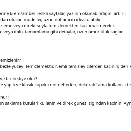
yerine krem/amber renkli sayfalar, yazinin okunabilirligini artirir.
dan olusan modeller, uzun notlar icin ideal olabilir.
izleme veya direkt suyla temizlemekten kacinmak gerekir.
e veya italik tamamlama gibi detaylar, uzun ömürlülük saglar.
temizlenir?
 bezle yuzeyi temizlemektir. Nemli temizleyicilerden kacinin; der
ive bir hediye olur?
nce yapili ve klasik kapakli not defterleri, dekoratif ama kullanisli
unur?
 saklama kutulari kullanin ve direk gunes isigindan kacinin. Ayr