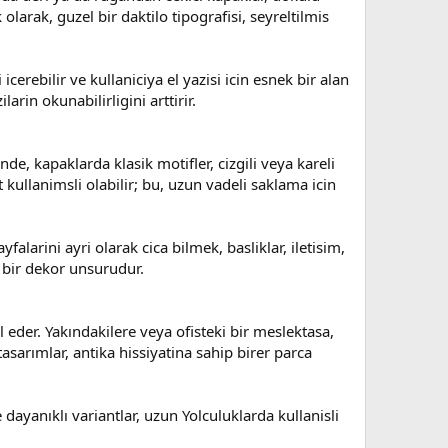
olarak, guzel bir daktilo tipografisi, seyreltilmis
cerebilir ve kullaniciya el yazisi icin esnek bir alan
arin okunabilirligini arttirir.
rinde, kapaklarda klasik motifler, cizgili veya kareli
 kullanimsli olabilir; bu, uzun vadeli saklama icin
falarini ayri olarak cica bilmek, basliklar, iletisim,
 bir dekor unsurudur.
eder. Yakındakilere veya ofisteki bir meslektasa,
 tasarımlar, antika hissiyatina sahip birer parca
ayanıklı variantlar, uzun Yolculuklarda kullanisli