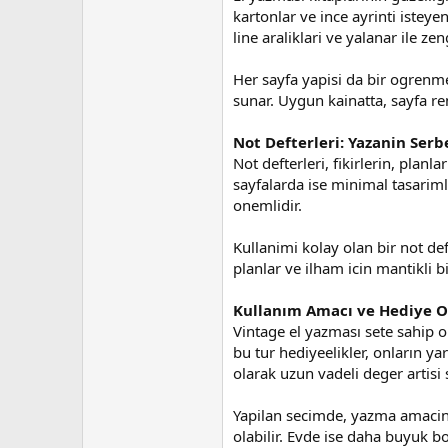
n
h
kartonlar ve ince ayrinti isteyen
i
line araliklari ve yalanar ile zen
Her sayfa yapisi da bir ogrenme a
sunar. Uygun kainatta, sayfa renk
Not Defterleri: Yazanin Serbe
Not defterleri, fikirlerin, planla
sayfalarda ise minimal tasarimla
onemlidir.
Kullanimi kolay olan bir not deft
planlar ve ilham icin mantikli
Kullanım Amacı ve Hediye O
Vintage el yazması sete sahip o
bu tur hediyeelikler, onların yar
olarak uzun vadeli deger artisi 
Yapilan secimde, yazma amacina 
olabilir. Evde ise daha buyuk bo