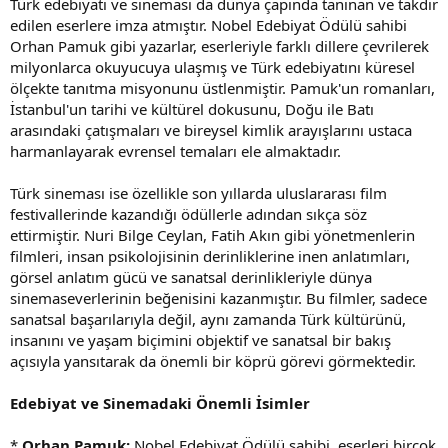
Türk edebiyatı ve sineması da dünya çapında tanınan ve takdir
edilen eserlere imza atmıştır. Nobel Edebiyat Ödülü sahibi
Orhan Pamuk gibi yazarlar, eserleriyle farklı dillere çevrilerek
milyonlarca okuyucuya ulaşmış ve Türk edebiyatını küresel
ölçekte tanıtma misyonunu üstlenmiştir. Pamuk'un romanları,
İstanbul'un tarihi ve kültürel dokusunu, Doğu ile Batı
arasındaki çatışmaları ve bireysel kimlik arayışlarını ustaca
harmanlayarak evrensel temaları ele almaktadır.
Türk sineması ise özellikle son yıllarda uluslararası film
festivallerinde kazandığı ödüllerle adından sıkça söz
ettirmiştir. Nuri Bilge Ceylan, Fatih Akın gibi yönetmenlerin
filmleri, insan psikolojisinin derinliklerine inen anlatımları,
görsel anlatım gücü ve sanatsal derinlikleriyle dünya
sinemaseverlerinin beğenisini kazanmıştır. Bu filmler, sadece
sanatsal başarılarıyla değil, aynı zamanda Türk kültürünü,
insanını ve yaşam biçimini objektif ve sanatsal bir bakış
açısıyla yansıtarak da önemli bir köprü görevi görmektedir.
Edebiyat ve Sinemadaki Önemli İsimler
*
Orhan Pamuk:
Nobel Edebiyat Ödülü sahibi, eserleri birçok