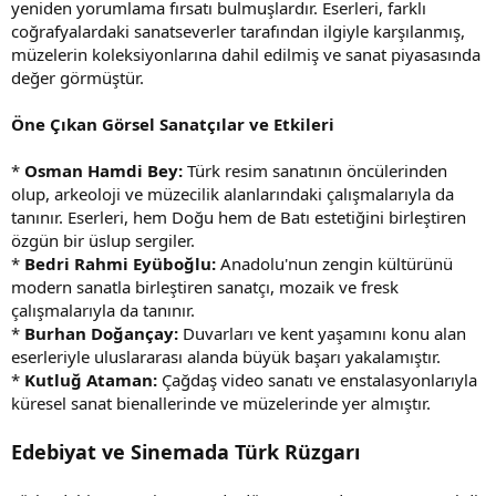
yeniden yorumlama fırsatı bulmuşlardır. Eserleri, farklı
coğrafyalardaki sanatseverler tarafından ilgiyle karşılanmış,
müzelerin koleksiyonlarına dahil edilmiş ve sanat piyasasında
değer görmüştür.
Öne Çıkan Görsel Sanatçılar ve Etkileri
*
Osman Hamdi Bey:
Türk resim sanatının öncülerinden
olup, arkeoloji ve müzecilik alanlarındaki çalışmalarıyla da
tanınır. Eserleri, hem Doğu hem de Batı estetiğini birleştiren
özgün bir üslup sergiler.
*
Bedri Rahmi Eyüboğlu:
Anadolu'nun zengin kültürünü
modern sanatla birleştiren sanatçı, mozaik ve fresk
çalışmalarıyla da tanınır.
*
Burhan Doğançay:
Duvarları ve kent yaşamını konu alan
eserleriyle uluslararası alanda büyük başarı yakalamıştır.
*
Kutluğ Ataman:
Çağdaş video sanatı ve enstalasyonlarıyla
küresel sanat bienallerinde ve müzelerinde yer almıştır.
Edebiyat ve Sinemada Türk Rüzgarı