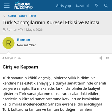
Giriş yap
Kayıt ol
Kültür - Sanat - Tarih
Türk Sanatçılarının Küresel Etkisi ve Mirası
K
B
Roman
4 Mayıs 2026
o
a
n
ş
Roman
R
u
l
New member
y
a
u
n
B
g
4 Mayıs 2026
#1
a
ı
ş
ç
Giriş ve Kapsam
l
t
a
a
Türk sanatının köklü geçmişi, binlerce yıllık birikimi ve
t
r
kendine has estetik anlayışıyla dünya sanat tarihinde önemli
a
i
n
h
bir yere sahiptir. Bu makalede, farklı disiplinlerde faaliyet
i
gösteren Türk sanatçılarının uluslararası alandaki etkileri,
eserlerinin küresel sanat ortamına katkıları ve bıraktıkları
kalıcı miras incelenecektir. Sanatın evrensel dili aracılığıyla
Türk kültürünü tanıtan ve tanıtan bu değerli isimlerin