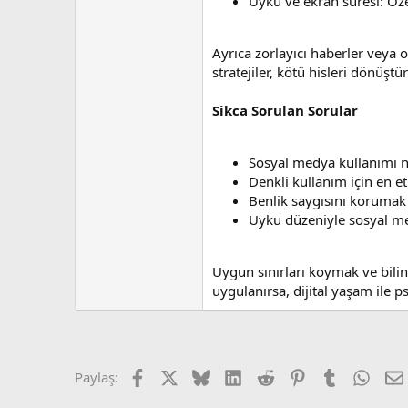
Uyku ve ekran süresi: Öze
Ayrıca zorlayıcı haberler veya 
stratejiler, kötü hisleri dönüşt
Sikca Sorulan Sorular
Sosyal medya kullanımı n
Denkli kullanım için en et
Benlik saygısını korumak 
Uyku düzeniyle sosyal med
Uygun sınırları koymak ve bilinç
uygulanırsa, dijital yaşam ile ps
Facebook
X (Twitter)
Bluesky
LinkedIn
Reddit
Pinterest
Tumblr
What
Paylaş: