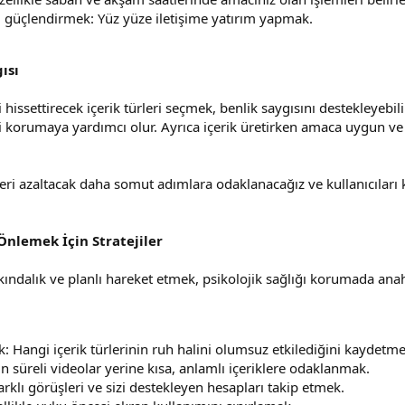
 güçlendirmek: Yüz yüze iletişime yatırım yapmak.
ısı
i hissettirecek içerik türleri seçmek, benlik saygısını destekleyebil
ği korumaya yardımcı olur. Ayrıca içerik üretirken amaca uygun v
leri azaltacak daha somut adımlara odaklanacağız ve kullanıcıları 
 Önlemek İçin Stratejiler
ndalık ve planlı hareket etmek, psikolojik sağlığı korumada anahta
Hangi içerik türlerinin ruh halini olumsuz etkilediğini kaydetme
 süreli videolar yerine kısa, anlamlı içeriklere odaklanmak.
rklı görüşleri ve sizi destekleyen hesapları takip etmek.