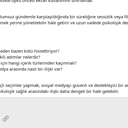
llikle uyku öncesi ekran kullanımını sınırlamak.
olumsuz gündemle karşılaşıldığında bir süreliğine sessizlik veya fi
ürmek yerine yönetilebilir hale getirir ve uzun vadede psikolojik de
eden bazen kötü hissettiriyor?
kili adımlar nelerdir?
için hangi içerik türlerinden kaçınmalı?
ya arasında nasıl bir ilişki var?
li seçimler yapmak, sosyal medyayı güvenli ve destekleyici bir araç
ikolojik sağlık arasındaki ilişki daha dengeli bir hale gelebilir.
sApp
E-posta
Link