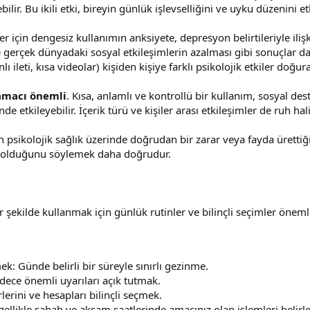
ilir. Bu ikili etki, bireyin günlük işlevselliğini ve uyku düzenini etk
nler için dengesiz kullanımın anksiyete, depresyon belirtileriyle ilişk
ve gerçek dünyadaki sosyal etkileşimlerin azalması gibi sonuçlar da o
 ileti, kısa videolar) kişiden kişiye farklı psikolojik etkiler doğurab
amacı önemli
. Kısa, anlamlı ve kontrollü bir kullanım, sosyal dest
 etkileyebilir. İçerik türü ve kişiler arası etkileşimler de ruh hali
 psikolojik sağlık üzerinde doğrudan bir zarar veya fayda ürettiği
ici olduğunu söylemek daha doğrudur.
r şekilde kullanmak için günlük rutinler ve bilinçli seçimler öneml
k: Günde belirli bir süreyle sınırlı gezinme.
dece önemli uyarıları açık tutmak.
ürlerini ve hesapları bilinçli seçmek.
zellikle sabah ve akşam saatlerinde amacınız olan işlemleri belir