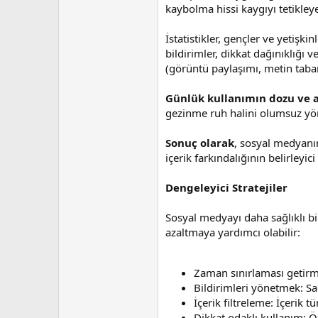
n
h
kaybolma hissi kaygıyı tetikleyeb
i
İstatistikler, gençler ve yetişki
bildirimler, dikkat dağınıklığı 
(görüntü paylaşımı, metin tabanlı
Günlük kullanımın dozu ve 
gezinme ruh halini olumsuz yönde
Sonuç olarak
, sosyal medyanın
içerik farkındalığının belirley
Dengeleyici Stratejiler
Sosyal medyayı daha sağlıklı bi
azaltmaya yardımcı olabilir:
Zaman sınırlaması getirme
Bildirimleri yönetmek: Sa
İçerik filtreleme: İçerik t
Dikkat odaklı kullanım: Ö