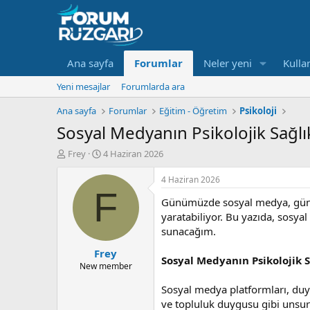
Ana sayfa
Forumlar
Neler yeni
Kullan
Yeni mesajlar
Forumlarda ara
Ana sayfa
Forumlar
Eğitim - Öğretim
Psikoloji
Sosyal Medyanın Psikolojik Sağlı
K
B
Frey
4 Haziran 2026
o
a
n
ş
4 Haziran 2026
u
l
F
Günümüzde sosyal medya, günl
y
a
u
n
yaratabiliyor. Bu yazıda, sosyal
B
g
sunacağım.
a
ı
Frey
ş
ç
Sosyal Medyanın Psikolojik S
l
t
New member
a
a
Sosyal medya platformları, duyg
t
r
a
i
ve topluluk duygusu gibi unsurl