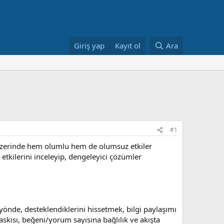
Giriş yap
Kayıt ol
Ara
#1
zerinde hem olumlu hem de olumsuz etkiler
 etkilerini inceleyip, dengeleyici çözümler
yönde, desteklendiklerini hissetmek, bilgi paylaşımı
skısı, beğeni/yorum sayısına bağlılık ve akışta