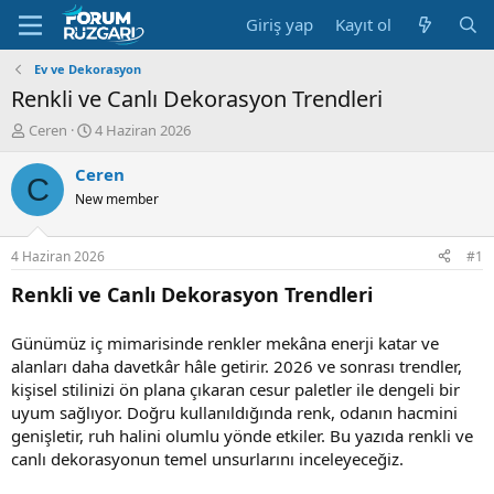
Giriş yap
Kayıt ol
Ev ve Dekorasyon
Renkli ve Canlı Dekorasyon Trendleri
K
B
Ceren
4 Haziran 2026
o
a
n
ş
Ceren
C
u
l
New member
y
a
u
n
B
g
4 Haziran 2026
#1
a
ı
ş
ç
Renkli ve Canlı Dekorasyon Trendleri
l
t
a
a
Günümüz iç mimarisinde renkler mekâna enerji katar ve
t
r
alanları daha davetkâr hâle getirir. 2026 ve sonrası trendler,
a
i
n
h
kişisel stilinizi ön plana çıkaran cesur paletler ile dengeli bir
i
uyum sağlıyor. Doğru kullanıldığında renk, odanın hacmini
genişletir, ruh halini olumlu yönde etkiler. Bu yazıda renkli ve
canlı dekorasyonun temel unsurlarını inceleyeceğiz.