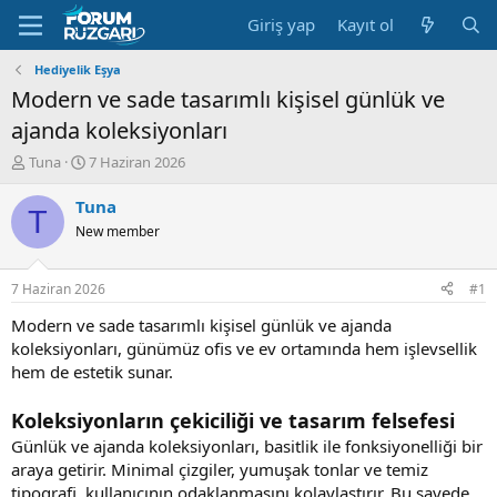
Giriş yap
Kayıt ol
Hediyelik Eşya
Modern ve sade tasarımlı kişisel günlük ve
ajanda koleksiyonları
K
B
Tuna
7 Haziran 2026
o
a
n
ş
Tuna
T
u
l
New member
y
a
u
n
B
g
7 Haziran 2026
#1
a
ı
ş
ç
Modern ve sade tasarımlı kişisel günlük ve ajanda
l
t
koleksiyonları, günümüz ofis ve ev ortamında hem işlevsellik
a
a
hem de estetik sunar.
t
r
a
i
Koleksiyonların çekiciliği ve tasarım felsefesi
n
h
i
Günlük ve ajanda koleksiyonları, basitlik ile fonksiyonelliği bir
araya getirir. Minimal çizgiler, yumuşak tonlar ve temiz
tipografi, kullanıcının odaklanmasını kolaylaştırır. Bu sayede