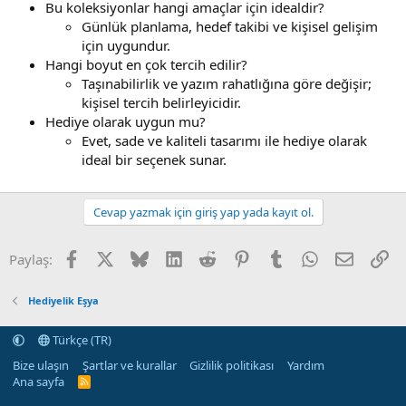
Bu koleksiyonlar hangi amaçlar için idealdir?
Günlük planlama, hedef takibi ve kişisel gelişim
için uygundur.
Hangi boyut en çok tercih edilir?
Taşınabilirlik ve yazım rahatlığına göre değişir;
kişisel tercih belirleyicidir.
Hediye olarak uygun mu?
Evet, sade ve kaliteli tasarımı ile hediye olarak
ideal bir seçenek sunar.
Cevap yazmak için giriş yap yada kayıt ol.
Facebook
X (Twitter)
Bluesky
LinkedIn
Reddit
Pinterest
Tumblr
WhatsApp
E-posta
Li
Paylaş:
Hediyelik Eşya
Türkçe (TR)
Bize ulaşın
Şartlar ve kurallar
Gizlilik politikası
Yardım
Ana sayfa
R
S