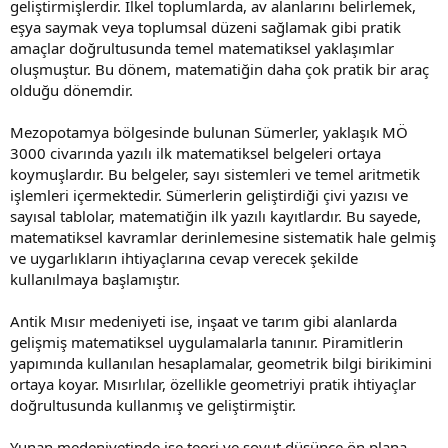
geliştirmişlerdir. İlkel toplumlarda, av alanlarını belirlemek,
eşya saymak veya toplumsal düzeni sağlamak gibi pratik
amaçlar doğrultusunda temel matematiksel yaklaşımlar
oluşmuştur. Bu dönem, matematiğin daha çok pratik bir araç
olduğu dönemdir.
Mezopotamya bölgesinde bulunan Sümerler, yaklaşık MÖ
3000 civarında yazılı ilk matematiksel belgeleri ortaya
koymuşlardır. Bu belgeler, sayı sistemleri ve temel aritmetik
işlemleri içermektedir. Sümerlerin geliştirdiği çivi yazısı ve
sayısal tablolar, matematiğin ilk yazılı kayıtlardır. Bu sayede,
matematiksel kavramlar derinlemesine sistematik hale gelmiş
ve uygarlıkların ihtiyaçlarına cevap verecek şekilde
kullanılmaya başlamıştır.
Antik Mısır medeniyeti ise, inşaat ve tarım gibi alanlarda
gelişmiş matematiksel uygulamalarla tanınır. Piramitlerin
yapımında kullanılan hesaplamalar, geometrik bilgi birikimini
ortaya koyar. Mısırlılar, özellikle geometriyi pratik ihtiyaçlar
doğrultusunda kullanmış ve geliştirmiştir.
Yunan medeniyetinde ise teori ve soyut düşünce ön plana