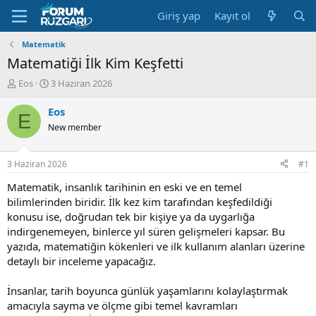
Giriş yap
Kayıt ol
Matematik
Matematiği İlk Kim Keşfetti
K
B
Eos
3 Haziran 2026
o
a
n
ş
Eos
E
u
l
New member
y
a
u
n
B
g
3 Haziran 2026
#1
a
ı
ş
ç
Matematik, insanlık tarihinin en eski ve en temel
l
t
bilimlerinden biridir. İlk kez kim tarafından keşfedildiği
a
a
konusu ise, doğrudan tek bir kişiye ya da uygarlığa
t
r
indirgenemeyen, binlerce yıl süren gelişmeleri kapsar. Bu
a
i
yazıda, matematiğin kökenleri ve ilk kullanım alanları üzerine
n
h
detaylı bir inceleme yapacağız.
i
İnsanlar, tarih boyunca günlük yaşamlarını kolaylaştırmak
amacıyla sayma ve ölçme gibi temel kavramları