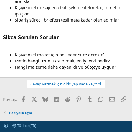
aralıkları
Kişiye özel mesajı en etkili şekilde iletmek için metin
ipuçları
Sipariş süreci: brieften teslimata kadar olan adımlar
Sikca Sorulan Sorular
Kişiye özel maket için ne kadar süre gerekir?
Metin hangi uzunlukta olmalı, en iyi etki nedir?
Hangi malzeme daha dayanıklı ve bütçeye uygun?
Cevap yazmak için giriş yap yada kayıt ol.
Facebook
X (Twitter)
Bluesky
LinkedIn
Reddit
Pinterest
Tumblr
WhatsApp
E-posta
Li
Paylaş:
Hediyelik Eşya
Türkçe (TR)