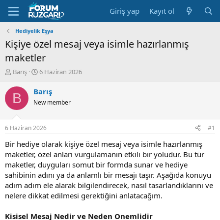
Giriş yap
Kayıt ol
Hediyelik Eşya
Kişiye özel mesaj veya isimle hazırlanmış
maketler
K
B
Barış
6 Haziran 2026
o
a
n
ş
Barış
B
u
l
New member
y
a
u
n
B
g
6 Haziran 2026
#1
a
ı
ş
ç
Bir hediye olarak kişiye özel mesaj veya isimle hazırlanmış
l
t
maketler, özel anları vurgulamanın etkili bir yoludur. Bu tür
a
a
maketler, duyguları somut bir formda sunar ve hediye
t
r
sahibinin adını ya da anlamlı bir mesajı taşır. Aşağıda konuyu
a
i
adım adım ele alarak bilgilendirecek, nasıl tasarlandıklarını ve
n
h
nelere dikkat edilmesi gerektiğini anlatacağım.
i
Kisisel Mesaj Nedir ve Neden Onemlidir