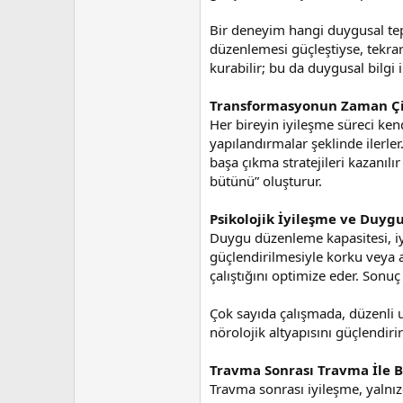
n
h
i
Bir deneyim hangi duygusal tepki
düzenlemesi güçleştiyse, tekrar
kurabilir; bu da duygusal bilgi i
Transformasyonun Zaman Çi
Her bireyin iyileşme süreci ken
yapılandırmalar şeklinde ilerl
başa çıkma stratejileri kazanıl
bütünü” oluşturur.
Psikolojik İyileşme ve Duy
Duygu düzenleme kapasitesi, iyi
güçlendirilmesiyle korku veya an
çalıştığını optimize eder. Sonuç
Çok sayıda çalışmada, düzenli u
nörolojik altyapısını güçlendir
Travma Sonrası Travma İle B
Travma sonrası iyileşme, yalnız