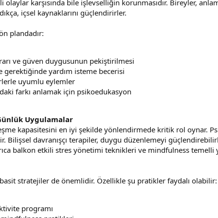
sli olaylar karşısında bile işlevselliğin korunmasıdır. Bireyler, anla
ıkça, içsel kaynaklarını güçlendirirler.
ön plandadır:
rarı ve güven duygusunun pekiştirilmesi
ve gerektiğinde yardım isteme becerisi
rlerle uyumlu eylemler
daki farkı anlamak için psikoedukasyon
 Günlük Uygulamalar
şme kapasitesini en iyi şekilde yönlendirmede kritik rol oynar. Psik
dir. Bilişsel davranışçı terapiler, duygu düzenlemeyi güçlendirebil
yrıca balkon etkili stres yönetimi teknikleri ve mindfulness temell
it stratejiler de önemlidir. Özellikle şu pratikler faydalı olabilir:
aktivite programı