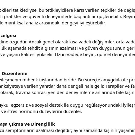
leri tetiklediyse, bu tetikleyicilere karşı verilen tepkiler de değiş
lı pratikler ve güvenli deneyimlerle bağlantılar güçlenebilir. Beyi
le mantıksal analiz arasındaki dengeyi iyileştirebilir.
zelgesi
dine özgüdür. Ancak genel olarak kısa vadeli değişimler, orta vad
er. İlk aşamada tehdit algısının azalması ve güven duygusunun ger
ır ve yaşam kalitesi yükselir. Uzun vadede beyin, güncel deneyimle
gu Düzenleme
leşmenin mihenk taşlarından biridir. Bu süreçte amygdala ile pref
ksiyeteye verilen yanıtlar daha dengeli hale gelir. Terapiler ve far
 olarak, travma sonrası yeniden deneyimleme anlarında bile kişinin 
yku, egzersiz ve sosyal destek ile duygu regülasyonundaki iyileşm
ir ve stres hormonu düzeylerini düzenler.
aşa Çıkma ve Dirençlilik
ca semptomların azalması değildir; aynı zamanda kişinin yaşamın 