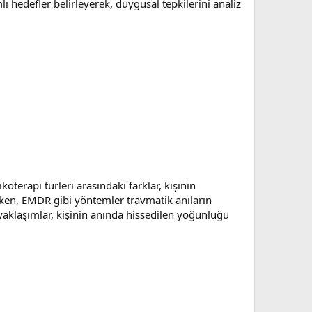
mlı hedefler belirleyerek, duygusal tepkilerini analiz
oterapi türleri arasındaki farklar, kişinin
irken, EMDR gibi yöntemler travmatik anıların
i yaklaşımlar, kişinin anında hissedilen yoğunluğu