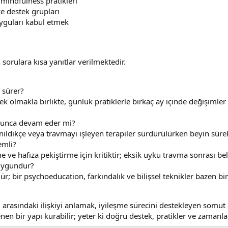
 mindfulness pratikleri
ve destek grupları
yguları kabul etmek
sorulara kısa yanıtlar verilmektedir.
 sürer?
ek olmakla birlikte, günlük pratiklerle birkaç ay içinde değişimler f
yunca devam eder mi?
inildikçe veya travmayı işleyen terapiler sürdürülürken beyin süre
emli?
e hafıza pekiştirme için kritiktir; eksik uyku travma sonrası belirti
 uygundur?
ür; bir psychoeducation, farkındalık ve bilişsel teknikler bazen birl
 arasındaki ilişkiyi anlamak, iyileşme sürecini destekleyen somut
en bir yapı kurabilir; yeter ki doğru destek, pratikler ve zamanla 