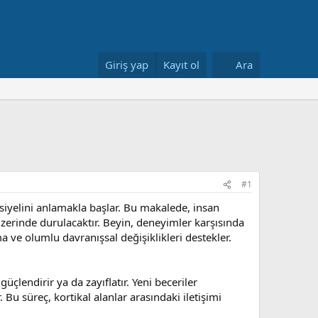
Giriş yap
Kayıt ol
Ara
#1
siyelini anlamakla başlar. Bu makalede, insan
erinde durulacaktır. Beyin, deneyimler karşısında
 ve olumlu davranışsal değişiklikleri destekler.
üçlendirir ya da zayıflatır. Yeni beceriler
 Bu süreç, kortikal alanlar arasındaki iletişimi