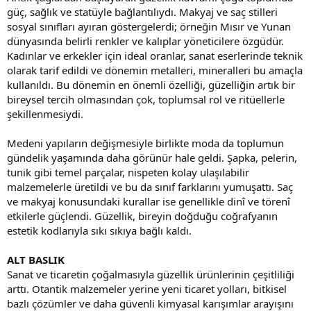
güç, sağlık ve statüyle bağlantılıydı. Makyaj ve saç stilleri
sosyal sınıfları ayıran göstergelerdi; örneğin Mısır ve Yunan
dünyasında belirli renkler ve kalıplar yöneticilere özgüdür.
Kadınlar ve erkekler için ideal oranlar, sanat eserlerinde teknik
olarak tarif edildi ve dönemin metalleri, mineralleri bu amaçla
kullanıldı. Bu dönemin en önemli özelliği, güzelliğin artık bir
bireysel tercih olmasından çok, toplumsal rol ve ritüellerle
şekillenmesiydi.
Medeni yapıların değişmesiyle birlikte moda da toplumun
gündelik yaşamında daha görünür hale geldi. Şapka, pelerin,
tunik gibi temel parçalar, nispeten kolay ulaşılabilir
malzemelerle üretildi ve bu da sınıf farklarını yumuşattı. Saç
ve makyaj konusundaki kurallar ise genellikle dinî ve törenî
etkilerle güçlendi. Güzellik, bireyin doğduğu coğrafyanın
estetik kodlarıyla sıkı sıkıya bağlı kaldı.
ALT BASLIK
Sanat ve ticaretin çoğalmasıyla güzellik ürünlerinin çeşitliliği
arttı. Otantik malzemeler yerine yeni ticaret yolları, bitkisel
bazlı çözümler ve daha güvenli kimyasal karışımlar arayışını