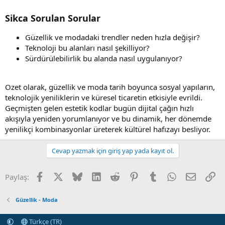
Sikca Sorulan Sorular
Güzellik ve modadaki trendler neden hızla değişir?
Teknoloji bu alanları nasıl şekilliyor?
Sürdürülebilirlik bu alanda nasıl uygulanıyor?
Ozet olarak, güzellik ve moda tarih boyunca sosyal yapıların,
teknolojik yeniliklerin ve küresel ticaretin etkisiyle evrildi.
Geçmişten gelen estetik kodlar bugün dijital çağın hızlı
akışıyla yeniden yorumlanıyor ve bu dinamik, her dönemde
yenilikçi kombinasyonlar üreterek kültürel hafızayı besliyor.
Cevap yazmak için giriş yap yada kayıt ol.
Facebook
X (Twitter)
Bluesky
LinkedIn
Reddit
Pinterest
Tumblr
WhatsApp
E-posta
Li
Paylaş:
Güzellik - Moda
Türkçe (TR)