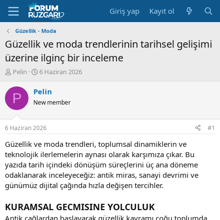
Giriş yap
Kayıt ol
Güzellik - Moda
Güzellik ve moda trendlerinin tarihsel gelişimi
üzerine ilginç bir inceleme
K
B
Pelin
6 Haziran 2026
o
a
n
ş
Pelin
P
u
l
New member
y
a
u
n
B
g
6 Haziran 2026
#1
a
ı
ş
ç
Güzellik ve moda trendleri, toplumsal dinamiklerin ve
l
t
teknolojik ilerlemelerin aynası olarak karşımıza çıkar. Bu
a
a
yazıda tarih içindeki dönüşüm süreçlerini üç ana döneme
t
r
odaklanarak inceleyeceğiz: antik miras, sanayi devrimi ve
a
i
günümüz dijital çağında hızla değişen tercihler.
n
h
i
KURAMSAL GECMISINE YOLCULUK
Antik çağlardan başlayarak güzellik kavramı çoğu toplumda