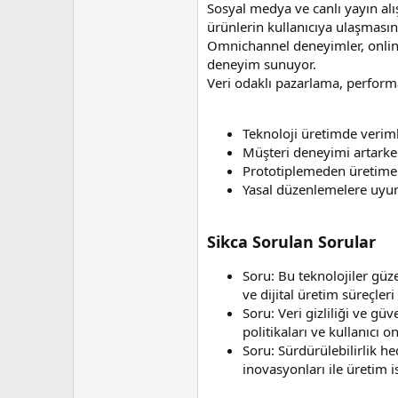
Sosyal medya ve canlı yayın alışv
ürünlerin kullanıcıya ulaşmasını
Omnichannel deneyimler, online v
deneyim sunuyor.
Veri odaklı pazarlama, performan
Teknoloji üretimde verimli
Müşteri deneyimi artarken 
Prototiplemeden üretime hı
Yasal düzenlemelere uyum v
Sikca Sorulan Sorular
Soru: Bu teknolojiler güz
ve dijital üretim süreçleri
Soru: Veri gizliliği ve gü
politikaları ve kullanıcı on
Soru: Sürdürülebilirlik 
inovasyonları ile üretim isr