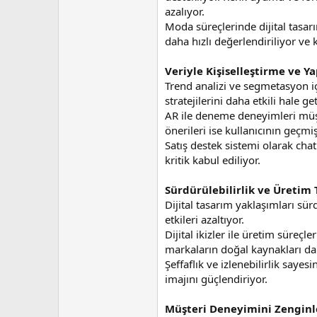
n
h
azalıyor.
i
Moda süreçlerinde dijital tasar
daha hızlı değerlendiriliyor ve k
Veriyle Kişiselleştirme ve Y
Trend analizi ve segmetasyon i
stratejilerini daha etkili hale get
AR ile deneme deneyimleri müşte
önerileri ise kullanıcının geçmiş
Satış destek sistemi olarak chatb
kritik kabul ediliyor.
Sürdürülebilirlik ve Üretim 
Dijital tasarım yaklaşımları sür
etkileri azaltıyor.
Dijital ikizler ile üretim süreç
markaların doğal kaynakları dah
Şeffaflık ve izlenebilirlik saye
imajını güçlendiriyor.
Müşteri Deneyimini Zenginle