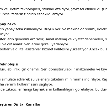
ım ve üretim teknolojileri, stokları azaltıyor, çevresel etkileri d
üresel tedarik zincirin esnekliği artıyor.
apay Zeka
çin yapay zeka kullanılıyor. Büyük veri ve makine öğrenimi, kole
iriyor.
rilerin güvenini artırıyor; sanal makyaj ve kıyafet denemeleri, sa
i ve cilt analizi verilerine göre uyarlanıyor.
otlar ve dijital asistanlar hizmet kalitesini yükseltiyor. Ancak bu s
Teknolojisi
dürülebilirlik için önemli. Geri dönüştürülebilir malzemeler ve bi
leri simulate edilerek su ve enerji tüketimi minimuma indiriliyor.
a verimli kullanmasını sağlıyor.
sinde tüketiciler hangi kaynakların kullanıldığını görebiliyor; bu 
ştiren Dijital Kanallar