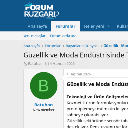
Ana sayfa
Forumlar
Neler yeni
Kullan
Yeni mesajlar
Forumlarda ara
Ana sayfa
Forumlar
Bayanların Dünyası
Güzellik - Mo
Güzellik ve Moda Endüstrisinde 
K
B
Batuhan
4 Haziran 2026
o
a
n
ş
4 Haziran 2026
u
l
B
Güzellik ve Moda Endüst
y
a
u
n
B
g
Teknoloji ve Ürün Gelişmele
a
ı
Kozmetik ürün formülasyonları v
Batuhan
ş
ç
prototiplemeyi mümkün kılıyor; 
l
t
New member
sahneye çıkarabiliyor.
a
a
t
r
Güzellik sektöründe sensör taban
a
i
destekliyor. Renk uyumu ve for