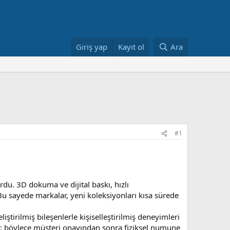
Giriş yap
Kayıt ol
Ara
#1
du. 3D dokuma ve dijital baskı, hızlı
Bu sayede markalar, yeni koleksiyonları kısa sürede
ştirilmiş bileşenlerle kişiselleştirilmiş deneyimleri
r; böylece müşteri onayından sonra fiziksel numune