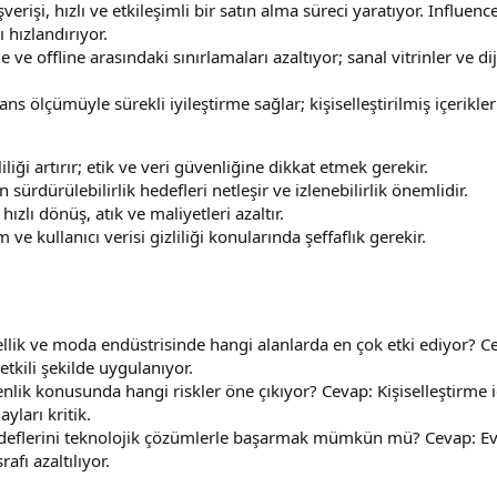
erişi, hızlı ve etkileşimli bir satın alma süreci yaratıyor. Influence
 hızlandırıyor.
e offline arasındaki sınırlamaları azaltıyor; sanal vitrinler ve d
s ölçümüyle sürekli iyileştirme sağlar; kişiselleştirilmiş içerikler
liği artırır; etik ve veri güvenliğine dikkat etmek gerekir.
sürdürülebilirlik hedefleri netleşir ve izlenebilirlik önemlidir.
zlı dönüş, atık ve maliyetleri azaltır.
e kullanıcı verisi gizliliği konularında şeffaflık gerekir.
ellik ve moda endüstrisinde hangi alanlarda en çok etki ediyor? C
 etkili şekilde uygulanıyor.
venlik konusunda hangi riskler öne çıkıyor? Cevap: Kişiselleştirme i
ayları kritik.
hedeflerini teknolojik çözümlerle başarmak mümkün mü? Cevap: Eve
afı azaltılıyor.