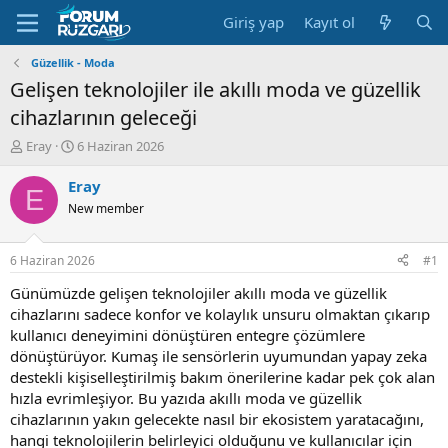
Giriş yap
Kayıt ol
Güzellik - Moda
Gelişen teknolojiler ile akıllı moda ve güzellik
cihazlarının geleceği
K
B
Eray
6 Haziran 2026
o
a
n
ş
Eray
E
u
l
New member
y
a
u
n
B
g
6 Haziran 2026
#1
a
ı
ş
ç
Günümüzde gelişen teknolojiler akıllı moda ve güzellik
l
t
cihazlarını sadece konfor ve kolaylık unsuru olmaktan çıkarıp
a
a
kullanıcı deneyimini dönüştüren entegre çözümlere
t
r
dönüştürüyor. Kumaş ile sensörlerin uyumundan yapay zeka
a
i
destekli kişiselleştirilmiş bakım önerilerine kadar pek çok alan
n
h
hızla evrimleşiyor. Bu yazıda akıllı moda ve güzellik
i
cihazlarının yakın gelecekte nasıl bir ekosistem yaratacağını,
hangi teknolojilerin belirleyici olduğunu ve kullanıcılar için