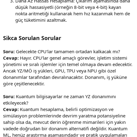
Daha Az Hassas Hesaplama: Çıkarım aşamasında daha
düşük hassasiyetli (örneğin 8-bit veya 4-bit) kayan
nokta aritmetiği kullanarak hem hız kazanmak hem de
güç tüketimini azaltmak.
Sikca Sorulan Sorular
Soru:
Gelecekte CPU'lar tamamen ortadan kalkacak mı?
Cevap:
Hayır. CPU'lar genel amaçlı görevler, işletim sistemi
yönetimi ve sıralı işlemler için temel olmaya devam edecektir.
Ancak YZ/MÖ iş yükleri, GPU, TPU veya NPU gibi özel
donanımlar tarafından devralınacaktır. Donanım, iş yüküne
göre çeşitlenecektir.
Soru:
Kuantum bilgisayarlar ne zaman YZ donanımını
etkileyecek?
Cevap:
Kuantum hesaplama, belirli optimizasyon ve
simülasyon problemlerinde devrim yaratma potansiyeline
sahip olsa da, mevcut derin öğrenme mimarileri için yakın
vadede doğrudan bir donanım alternatifi değildir. Kuantum
ML, henüz araştırma aşamasındadır ve pratik uygulamaları