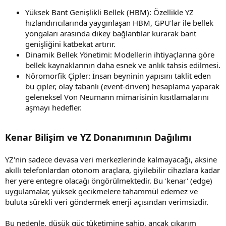
Yüksek Bant Genişlikli Bellek (HBM): Özellikle YZ
hızlandırıcılarında yaygınlaşan HBM, GPU'lar ile bellek
yongaları arasında dikey bağlantılar kurarak bant
genişliğini katbekat artırır.
Dinamik Bellek Yönetimi: Modellerin ihtiyaçlarına göre
bellek kaynaklarının daha esnek ve anlık tahsis edilmesi.
Nöromorfik Çipler: İnsan beyninin yapısını taklit eden
bu çipler, olay tabanlı (event-driven) hesaplama yaparak
geleneksel Von Neumann mimarisinin kısıtlamalarını
aşmayı hedefler.
Kenar Bilişim ve YZ Donanımının Dağılımı
YZ'nin sadece devasa veri merkezlerinde kalmayacağı, aksine
akıllı telefonlardan otonom araçlara, giyilebilir cihazlara kadar
her yere entegre olacağı öngörülmektedir. Bu 'kenar' (edge)
uygulamalar, yüksek gecikmelere tahammül edemez ve
buluta sürekli veri göndermek enerji açısından verimsizdir.
Bu nedenle, düşük güç tüketimine sahip, ancak çıkarım