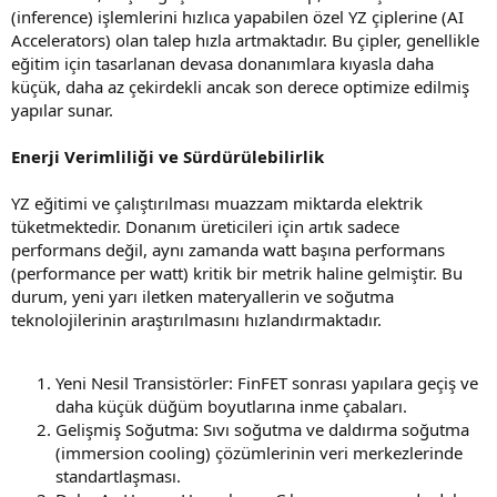
(inference) işlemlerini hızlıca yapabilen özel YZ çiplerine (AI
Accelerators) olan talep hızla artmaktadır. Bu çipler, genellikle
eğitim için tasarlanan devasa donanımlara kıyasla daha
küçük, daha az çekirdekli ancak son derece optimize edilmiş
yapılar sunar.
Enerji Verimliliği ve Sürdürülebilirlik
YZ eğitimi ve çalıştırılması muazzam miktarda elektrik
tüketmektedir. Donanım üreticileri için artık sadece
performans değil, aynı zamanda watt başına performans
(performance per watt) kritik bir metrik haline gelmiştir. Bu
durum, yeni yarı iletken materyallerin ve soğutma
teknolojilerinin araştırılmasını hızlandırmaktadır.
Yeni Nesil Transistörler: FinFET sonrası yapılara geçiş ve
daha küçük düğüm boyutlarına inme çabaları.
Gelişmiş Soğutma: Sıvı soğutma ve daldırma soğutma
(immersion cooling) çözümlerinin veri merkezlerinde
standartlaşması.