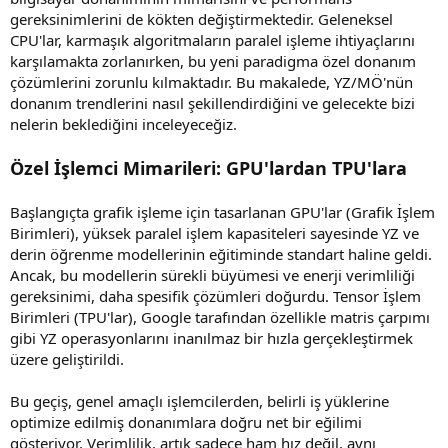
gereksinimlerini de kökten değiştirmektedir. Geleneksel
CPU'lar, karmaşık algoritmaların paralel işleme ihtiyaçlarını
karşılamakta zorlanırken, bu yeni paradigma özel donanım
çözümlerini zorunlu kılmaktadır. Bu makalede, YZ/MÖ'nün
donanım trendlerini nasıl şekillendirdiğini ve gelecekte bizi
nelerin beklediğini inceleyeceğiz.
Özel İşlemci Mimarileri: GPU'lardan TPU'lara
Başlangıçta grafik işleme için tasarlanan GPU'lar (Grafik İşlem
Birimleri), yüksek paralel işlem kapasiteleri sayesinde YZ ve
derin öğrenme modellerinin eğitiminde standart haline geldi.
Ancak, bu modellerin sürekli büyümesi ve enerji verimliliği
gereksinimi, daha spesifik çözümleri doğurdu. Tensor İşlem
Birimleri (TPU'lar), Google tarafından özellikle matris çarpımı
gibi YZ operasyonlarını inanılmaz bir hızla gerçekleştirmek
üzere geliştirildi.
Bu geçiş, genel amaçlı işlemcilerden, belirli iş yüklerine
optimize edilmiş donanımlara doğru net bir eğilimi
gösteriyor. Verimlilik, artık sadece ham hız değil, aynı