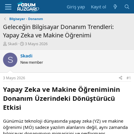
Giriş yap
Kayıt ol
Bilgisayar - Donanım
Geleceğin Bilgisayar Donanım Trendleri:
Yapay Zeka ve Makine Öğrenimi
K
B
Skadi
3 Mayıs 2026
o
a
n
ş
Skadi
S
u
l
New member
y
a
u
n
B
g
3 Mayıs 2026
#1
a
ı
ş
ç
Yapay Zeka ve Makine Öğreniminin
l
t
Donanım Üzerindeki Dönüştürücü
a
a
t
r
Etkisi
a
i
n
h
i
Günümüz teknoloji dünyasında yapay zeka (YZ) ve makine
öğrenimi (MÖ) sadece yazılım alanlarını değil, aynı zamanda
bilgisayar donanımının mimarisini ve performans