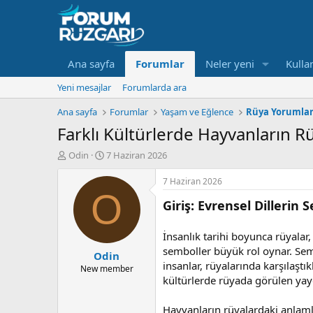
Ana sayfa
Forumlar
Neler yeni
Kullan
Yeni mesajlar
Forumlarda ara
Ana sayfa
Forumlar
Yaşam ve Eğlence
Rüya Yorumlar
Farklı Kültürlerde Hayvanların R
K
B
Odin
7 Haziran 2026
o
a
n
ş
7 Haziran 2026
u
l
O
Giriş: Evrensel Dillerin
y
a
u
n
B
g
İnsanlık tarihi boyunca rüyalar
a
ı
semboller büyük rol oynar. Semb
Odin
ş
ç
insanlar, rüyalarında karşılaşt
l
t
New member
kültürlerde rüyada görülen yay
a
a
t
r
a
i
Hayvanların rüyalardaki anlamlar