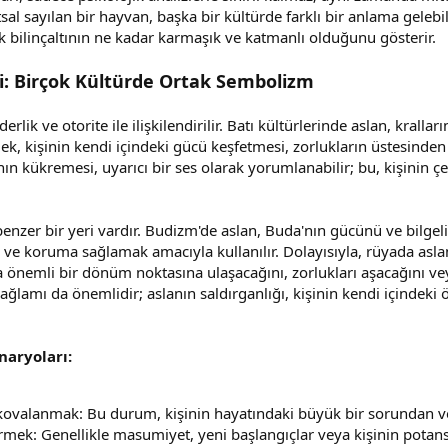
tsal sayılan bir hayvan, başka bir kültürde farklı bir anlama gelebil
ak bilinçaltının ne kadar karmaşık ve katmanlı olduğunu gösterir.
ği: Birçok Kültürde Ortak Sembolizm
iderlik ve otorite ile ilişkilendirilir. Batı kültürlerinde aslan, kral
k, kişinin kendi içindeki gücü keşfetmesi, zorlukların üstesinden 
anın kükremesi, uyarıcı bir ses olarak yorumlanabilir; bu, kişinin çe
enzer bir yeri vardır. Budizm'de aslan, Buda'nın gücünü ve bilgeliğ
 ve koruma sağlamak amacıyla kullanılır. Dolayısıyla, rüyada asla
nda önemli bir dönüm noktasına ulaşacağını, zorlukları aşacağını 
ağlamı da önemlidir; aslanın saldırganlığı, kişinin kendi içindeki
naryoları:
kovalanmak: Bu durum, kişinin hayatındaki büyük bir sorundan vey
ek: Genellikle masumiyet, yeni başlangıçlar veya kişinin potansi