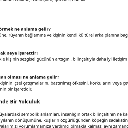
görmek ne anlama gelir?
ne, rüyanın bağlamına ve kişinin kendi kültürel arka planına bağl
k neye işarettir?
e kişinin sezgisel gücünün arttığını, bilinçaltıyla daha iyi ilet
an olması ne anlama gelir?
işinin içsel çatışmalarını, bastırılmış öfkesini, korkularını veya çe
in bir işaretidir.
inde Bir Yolculuk
rüyalardaki sembolik anlamları, insanlığın ortak bilinçaltının ne 
 yılanın dönüşümüne, kuşların özgürlüğünden köpeğin sadakatine 
yalarımızı yorumlamamıza yardımcı olmakla kalmaz, aynı zamanda 