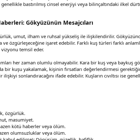
enellikle bastırılmış cinsel enerjiyi veya bilinçaltındaki ilkel dürtü
aberleri: Gökyüzünün Mesajcıları
ürlük, umut, ilham ve ruhsal yükseliş ile ilişkilendirilir. Gökyüz
 ve özgürleşeceğine işaret edebilir. Farklı kuş türleri farklı anlaml
 vizyonu temsil eder.
amları her zaman olumlu olmayabilir. Kara bir kuş veya baykuş gö
da bir kuşu yakalamak, kişinin fırsatları değerlendirmesi gerektiği
 ilişkiyi sonlandıracağını ifade edebilir. Kuşların cıvıltısı ise gene
ik, özgürlük.
umut, masumiyet.
bazen kötü haberler veya ölüm.
azen olumsuzluklar veya ölüm.
k kabul edilirse): Dönüşüm, güzellik, hafiflik.