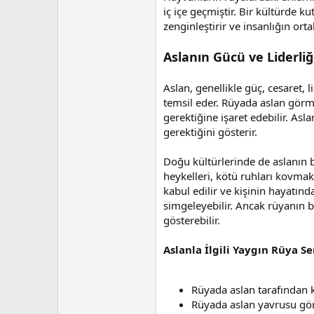
n
h
iç içe geçmiştir. Bir kültürde ku
i
zenginleştirir ve insanlığın ort
Aslanın Gücü ve Liderli
Aslan, genellikle güç, cesaret, l
temsil eder. Rüyada aslan görme
gerektiğine işaret edebilir. Asl
gerektiğini gösterir.
Doğu kültürlerinde de aslanın b
heykelleri, kötü ruhları kovmak
kabul edilir ve kişinin hayatı
simgeleyebilir. Ancak rüyanın b
gösterebilir.
Aslanla İlgili Yaygın Rüya Se
Rüyada aslan tarafından 
Rüyada aslan yavrusu görm