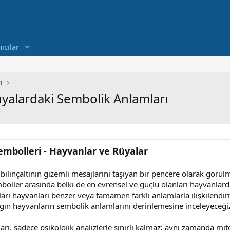
ıcılar
ı
üyalardaki Sembolik Anlamları
 Sembolleri - Hayvanlar ve Rüyalar
, bilinçaltının gizemli mesajlarını taşıyan bir pencere olarak gö
oller arasında belki de en evrensel ve güçlü olanları hayvanlardır
ıkları hayvanları benzer veya tamamen farklı anlamlarla ilişkilendi
gın hayvanların sembolik anlamlarını derinlemesine inceleyeceği
ı, sadece psikolojik analizlerle sınırlı kalmaz; aynı zamanda mitolo