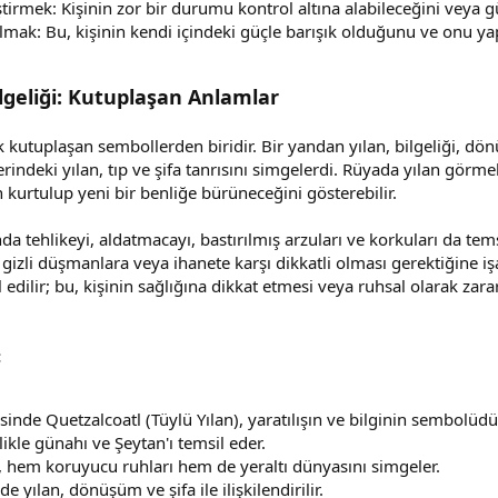
ştirmek: Kişinin zor bir durumu kontrol altına alabileceğini veya 
mak: Bu, kişinin kendi içindeki güçle barışık olduğunu ve onu yapıc
geliği: Kutuplaşan Anlamlar
 kutuplaşan sembollerden biridir. Bir yandan yılan, bilgeliği, dön
rindeki yılan, tıp ve şifa tanrısını simgelerdi. Rüyada yılan görm
an kurtulup yeni bir benliğe bürüneceğini gösterebilir.
 tehlikeyi, aldatmacayı, bastırılmış arzuları ve korkuları da temsil
gizli düşmanlara veya ihanete karşı dikkatli olması gerektiğine işa
l edilir; bu, kişinin sağlığına dikkat etmesi veya ruhsal olarak zar
:
inde Quetzalcoatl (Tüylü Yılan), yaratılışın ve bilginin sembolüdü
likle günahı ve Şeytan'ı temsil eder.
, hem koruyucu ruhları hem de yeraltı dünyasını simgeler.
de yılan, dönüşüm ve şifa ile ilişkilendirilir.