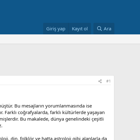
Giriş yap
Kayıt ol
Ara
#1
rülmüştür. Bu mesajların yorumlanmasında ise
. Farklı coğrafyalarda, farklı kültürlerde yaşayan
rmişlerdir. Bu makalede, dünya genelindeki çeşitli
z.
ji, din, folklör ve hatta astroloji gibi alanlarla da