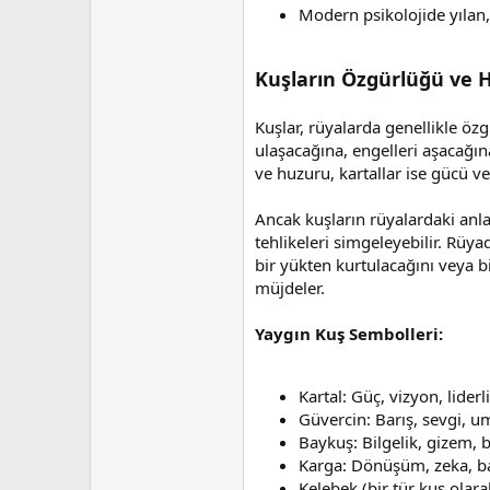
Modern psikolojide yılan, g
Kuşların Özgürlüğü ve H
Kuşlar, rüyalarda genellikle özg
ulaşacağına, engelleri aşacağına
ve huzuru, kartallar ise gücü ve
Ancak kuşların rüyalardaki anl
tehlikeleri simgeleyebilir. Rüya
bir yükten kurtulacağını veya bir
müjdeler.
Yaygın Kuş Sembolleri:
Kartal: Güç, vizyon, liderl
Güvercin: Barış, sevgi, 
Baykuş: Bilgelik, gizem, 
Karga: Dönüşüm, zeka, b
Kelebek (bir tür kuş olara