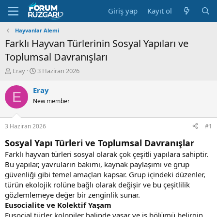
Giriş yap
Kayıt ol
Hayvanlar Alemi
Farklı Hayvan Türlerinin Sosyal Yapıları ve
Toplumsal Davranışları
K
B
Eray
3 Haziran 2026
o
a
n
ş
Eray
E
u
l
New member
y
a
u
n
B
g
3 Haziran 2026
#1
a
ı
ş
ç
Sosyal Yapı Türleri ve Toplumsal Davranışlar
l
t
Farklı hayvan türleri sosyal olarak çok çeşitli yapılara sahiptir.
a
a
Bu yapılar, yavruların bakımı, kaynak paylaşımı ve grup
t
r
güvenliği gibi temel amaçları kapsar. Grup içindeki düzenler,
a
i
n
h
türün ekolojik rolüne bağlı olarak değişir ve bu çeşitlilik
i
gözlemlemeye değer bir zenginlik sunar.
Eusocialite ve Kolektif Yaşam
Eusocial türler koloniler halinde yaşar ve iş bölümü belirgin