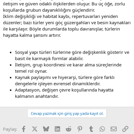
iletişim ve güven odaklı ilişkilerden oluşur. Bu üç öğe, zorlu
koşullarda grubun dayanıklılığını güçlendirir.
İklim değişikliği ve habitat kaybı, repertuvarları yeniden
düzenler; bazı türler yeni göç güzergahları ve besin kaynakları
ile karşılaşır. Böyle durumlarda toplu davranışlar, türlerin
hayatta kalma şansını artırır.
Sosyal yapı türleri türlerine göre değişkenlik gösterir ve
basit ile karmaşık formlar alabilir.
İletişim, grup koordinesi ve karar alma süreçlerinde
temel rol oynar.
Kaynak paylaşımı ve hiyerarşi, türlere göre farklı
dengelerle işleyen evrensel dinamiklerdir.
Adaptasyon, değişen çevre koşullarında hayatta
kalmanın anahtarıdır.
Cevap yazmak için giriş yap yada kayıt ol.
Facebook
X (Twitter)
Bluesky
LinkedIn
Reddit
Pinterest
Tumblr
WhatsApp
E-posta
Li
Paylaş: