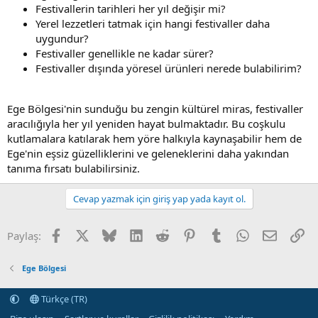
Festivallerin tarihleri her yıl değişir mi?
Yerel lezzetleri tatmak için hangi festivaller daha
uygundur?
Festivaller genellikle ne kadar sürer?
Festivaller dışında yöresel ürünleri nerede bulabilirim?
Ege Bölgesi'nin sunduğu bu zengin kültürel miras, festivaller
aracılığıyla her yıl yeniden hayat bulmaktadır. Bu coşkulu
kutlamalara katılarak hem yöre halkıyla kaynaşabilir hem de
Ege'nin eşsiz güzelliklerini ve geleneklerini daha yakından
tanıma fırsatı bulabilirsiniz.
Cevap yazmak için giriş yap yada kayıt ol.
Facebook
X (Twitter)
Bluesky
LinkedIn
Reddit
Pinterest
Tumblr
WhatsApp
E-posta
Li
Paylaş:
Ege Bölgesi
Türkçe (TR)