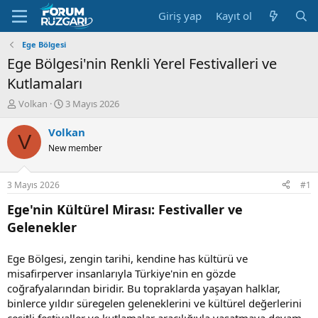
Giriş yap
Kayıt ol
Ege Bölgesi
Ege Bölgesi'nin Renkli Yerel Festivalleri ve
Kutlamaları
K
B
Volkan
3 Mayıs 2026
o
a
n
ş
Volkan
V
u
l
New member
y
a
u
n
B
g
3 Mayıs 2026
#1
a
ı
ş
ç
Ege'nin Kültürel Mirası: Festivaller ve
l
t
Gelenekler
a
a
t
r
a
i
Ege Bölgesi, zengin tarihi, kendine has kültürü ve
n
h
misafirperver insanlarıyla Türkiye'nin en gözde
i
coğrafyalarından biridir. Bu topraklarda yaşayan halklar,
binlerce yıldır süregelen geleneklerini ve kültürel değerlerini
çeşitli festivaller ve kutlamalar aracılığıyla yaşatmaya devam