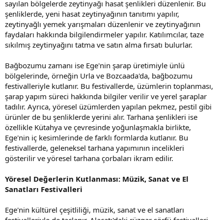
sayılan bölgelerde zeytinyağı hasat şenlikleri düzenlenir. Bu
şenliklerde, yeni hasat zeytinyağının tanıtımı yapılır,
zeytinyağlı yemek yarışmaları düzenlenir ve zeytinyağının
faydaları hakkında bilgilendirmeler yapılır. Katılımcılar, taze
sıkılmış zeytinyağını tatma ve satın alma fırsatı bulurlar.
Bağbozumu zamanı ise Ege'nin şarap üretimiyle ünlü
bölgelerinde, örneğin Urla ve Bozcaada'da, bağbozumu
festivalleriyle kutlanır. Bu festivallerde, üzümlerin toplanması,
şarap yapım süreci hakkında bilgiler verilir ve yerel şaraplar
tadılır. Ayrıca, yöresel üzümlerden yapılan pekmez, pestil gibi
ürünler de bu şenliklerde yerini alır. Tarhana şenlikleri ise
özellikle Kütahya ve çevresinde yoğunlaşmakla birlikte,
Ege'nin iç kesimlerinde de farklı formlarda kutlanır. Bu
festivallerde, geleneksel tarhana yapımının incelikleri
gösterilir ve yöresel tarhana çorbaları ikram edilir.
Yöresel Değerlerin Kutlanması: Müzik, Sanat ve El
Sanatları Festivalleri
Ege'nin kültürel çeşitliliği, müzik, sanat ve el sanatları
festivalleriyle de taçlanır. Alaçatı'daki rüzgar sörfü festivalleri,