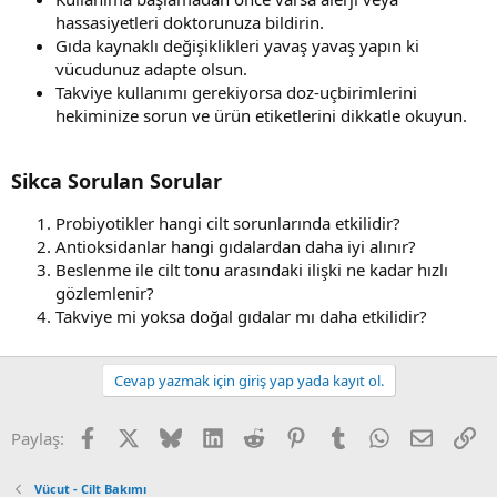
hassasiyetleri doktorunuza bildirin.
Gıda kaynaklı değişiklikleri yavaş yavaş yapın ki
vücudunuz adapte olsun.
Takviye kullanımı gerekiyorsa doz-uçbirimlerini
hekiminize sorun ve ürün etiketlerini dikkatle okuyun.
Sikca Sorulan Sorular
Probiyotikler hangi cilt sorunlarında etkilidir?
Antioksidanlar hangi gıdalardan daha iyi alınır?
Beslenme ile cilt tonu arasındaki ilişki ne kadar hızlı
gözlemlenir?
Takviye mi yoksa doğal gıdalar mı daha etkilidir?
Cevap yazmak için giriş yap yada kayıt ol.
Facebook
X (Twitter)
Bluesky
LinkedIn
Reddit
Pinterest
Tumblr
WhatsApp
E-posta
Li
Paylaş:
Vücut - Cilt Bakımı