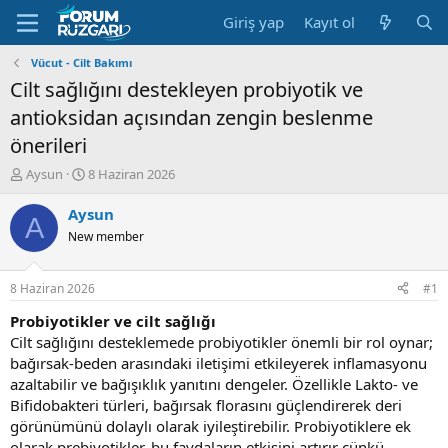
Giriş yap
Kayıt ol
Vücut - Cilt Bakımı
Cilt sağlığını destekleyen probiyotik ve
antioksidan açısından zengin beslenme
önerileri
K
B
Aysun
8 Haziran 2026
o
a
n
ş
Aysun
A
u
l
New member
y
a
u
n
B
g
8 Haziran 2026
#1
a
ı
ş
ç
Probiyotikler ve cilt sağlığı
l
t
Cilt sağlığını desteklemede probiyotikler önemli bir rol oynar;
a
a
bağırsak-beden arasındaki iletişimi etkileyerek inflamasyonu
t
r
azaltabilir ve bağışıklık yanıtını dengeler. Özellikle Lakto- ve
a
i
Bifidobakteri türleri, bağırsak florasını güçlendirerek deri
n
h
görünümünü dolaylı olarak iyileştirebilir. Probiyotiklere ek
i
olarak prebiyotikler, bu faydaların etkisini artırır çünkü