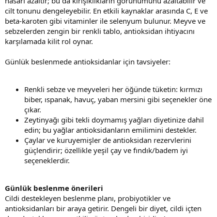
hasarı azaltır; bu da kırışıklıkların görünümünü azaltabilir ve
cilt tonunu dengeleyebilir. En etkili kaynaklar arasında C, E ve
beta-karoten gibi vitaminler ile selenyum bulunur. Meyve ve
sebzelerden zengin bir renkli tablo, antioksidan ihtiyacını
karşılamada kilit rol oynar.
Günlük beslenmede antioksidanlar için tavsiyeler:
Renkli sebze ve meyveleri her öğünde tüketin: kırmızı
biber, ıspanak, havuç, yaban mersini gibi seçenekler öne
çıkar.
Zeytinyağı gibi tekli doymamış yağları diyetinize dahil
edin; bu yağlar antioksidanların emilimini destekler.
Çaylar ve kuruyemişler de antioksidan rezervlerini
güçlendirir; özellikle yeşil çay ve fındık/badem iyi
seçeneklerdir.
Günlük beslenme önerileri
Cildi destekleyen beslenme planı, probiyotikler ve
antioksidanları bir araya getirir. Dengeli bir diyet, cildi içten