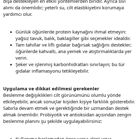
dışa destekleyen en etkili yöntemlerden biridir. Ayrıca sıvı
alımı da önemlidir; yeterli su, cilt elastikiyetini korumaya
yardımcı olur.
Günlük öğünlerde protein kaynağını ihmal etmeyin:
yağsız tavuk, balık, baklagiller gibi seçenekler idealdir.
Tam tahıllar ve lifli gıdalar bağırsak sağlığını destekler;
öğünlerde kahvaltı, ana yemek ve atıştırmalıklarda yer
verin.
Şeker ve işlenmiş karbonhidratları sınırlayın; bu tür
gıdalar inflamasyonu tetikleyebilir.
Uygulama ve dikkat edilmesi gerekenler
Beslenme değişiklikleri cilt görünümünü olumlu yönde
etkileyebilir, ancak sonuçlar kişiden kişiye farklılık gösterebilir.
Sabırla devam etmek ve gerektiğinde bir uzmandan destek
almak önemlidir. Probiyotik ve antioksidan açısından zengin
beslenme planını şu şekilde uygulayabilirsiniz:
Kullanıma başlamadan önce varsa alerji veya