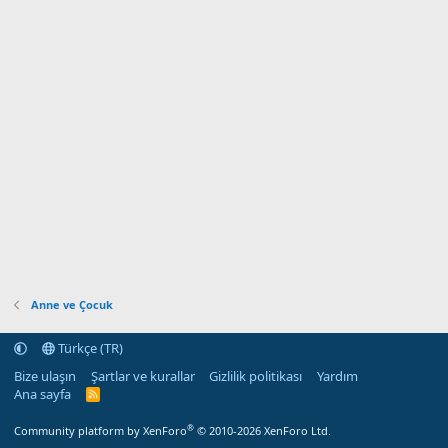
Anne ve Çocuk
Türkçe (TR)
Bize ulaşın
Şartlar ve kurallar
Gizlilik politikası
Yardım
Ana sayfa
R
S
S
®
Community platform by XenForo
© 2010-2026 XenForo Ltd.