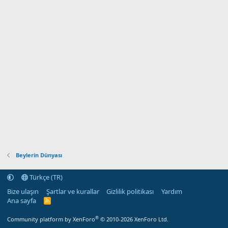
Beylerin Dünyası
Türkçe (TR)
Bize ulaşın
Şartlar ve kurallar
Gizlilik politikası
Yardım
Ana sayfa
R
S
S
®
Community platform by XenForo
© 2010-2026 XenForo Ltd.