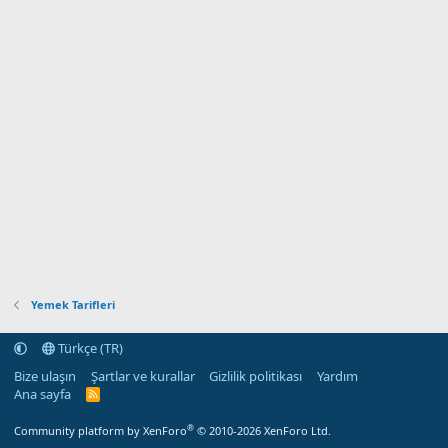
Yemek Tarifleri
Türkçe (TR)
Bize ulaşın
Şartlar ve kurallar
Gizlilik politikası
Yardım
Ana sayfa
R
S
S
®
Community platform by XenForo
© 2010-2026 XenForo Ltd.