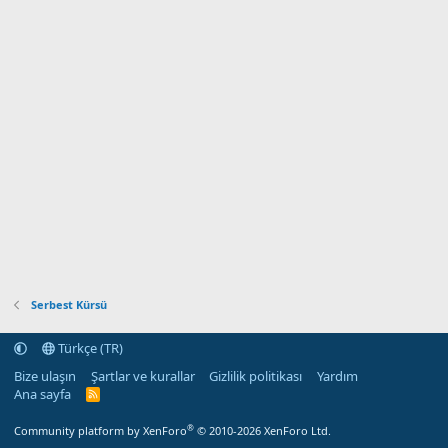
Serbest Kürsü
Türkçe (TR)
Bize ulaşın
Şartlar ve kurallar
Gizlilik politikası
Yardım
Ana sayfa
R
S
S
®
Community platform by XenForo
© 2010-2026 XenForo Ltd.