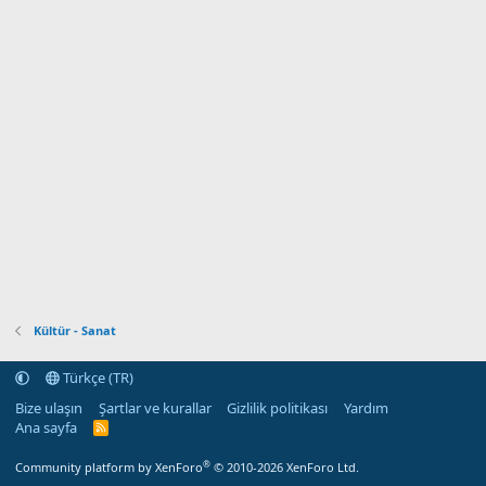
Kültür - Sanat
Türkçe (TR)
Bize ulaşın
Şartlar ve kurallar
Gizlilik politikası
Yardım
Ana sayfa
R
S
S
®
Community platform by XenForo
© 2010-2026 XenForo Ltd.