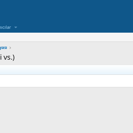
ıcılar
yası
 vs.)